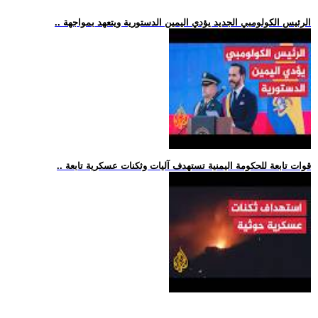
.. الرئيس الكولومبي الجديد يؤدي اليمين الدستورية ويتعهد بمواجهة
.. قوات تابعة للحكومة اليمنية تستهدف آليات وثكنات عسكرية تابعة