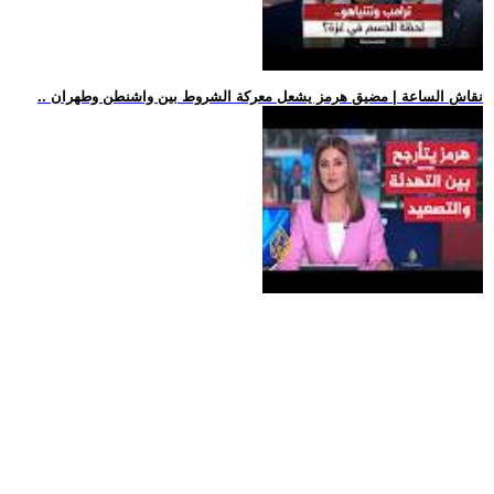
.. نقاش الساعة | مضيق هرمز يشعل معركة الشروط بين واشنطن وطهران