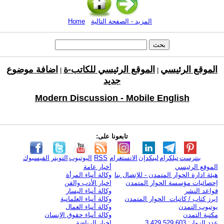
المزيد - الصفحة التالية
Home
الموقع الرئيسي
الموقع الرئيسي للكاتب-ة
اضافة موضوع
|
|
جديد
Modern Discussion - Mobile English
تابعونا على:
بنترست
تيلكرام
لينكدإن
الانستغرام
RSS
اليوتيوب
التويتر
الفيسبوك
الموقع الرئيسي
أخبار عامة
هيئة ادارة الحوار المتمدن - للإتصال بنا
وكالة أنباء المرأة
إحصائيات مؤسسة الحوار المتمدن
اخبار الأدب والفن
قواعد النشر
وكالة أنباء اليسار
ابرز كتاب / كاتبات الحوار المتمدن
وكالة أنباء العلمانية
يوتيوب التمدن
وكالة أنباء العمال
مكتبة التمدن
وكالة أنباء حقوق الإنسان
عدد الزوار: 3,429,529,603
اخبار الرياضة