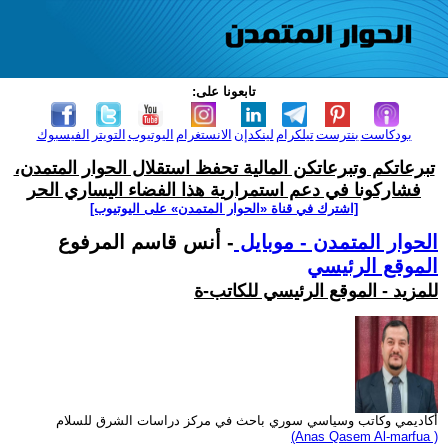
تابعونا على:
بودكاست
بنترست
تيلكرام
لينكدإن
الانستغرام
اليوتيوب
التويتر
الفيسبوك
تبرعاتكم وتبرعاتكن المالية تحفظ استقلال الحوار المتمدن،
فشاركونا في دعم استمرارية هذا الفضاء اليساري الحر
[اشترك في قناة ‫«الحوار المتمدن» على اليوتيوب]
الحوار المتمدن - موبايل
- أنس قاسم المرفوع
الموقع الرئيسي
للمزيد - الموقع الرئيسي للكاتب-ة
أكاديمي وكاتب وسياسي سوري باحث في مركز دراسات الشرق للسلام
(Anas Qasem Al-marfua )