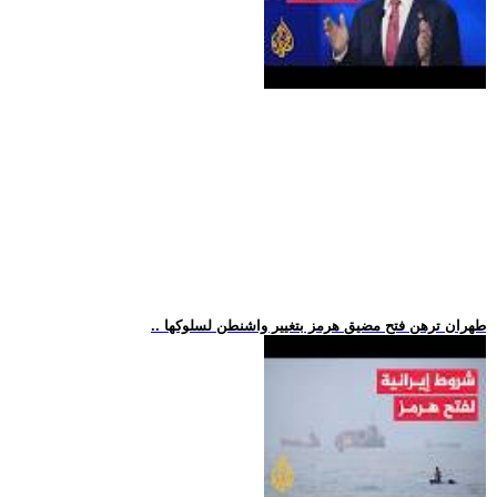
.. طهران ترهن فتح مضيق هرمز بتغيير واشنطن لسلوكها