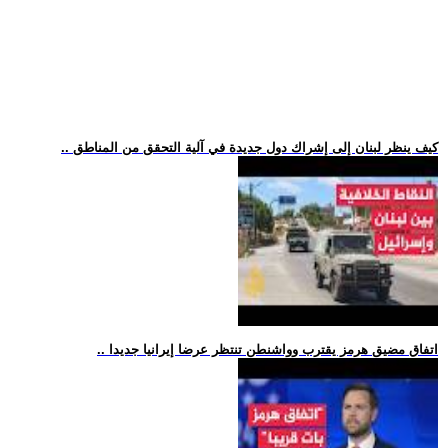
.. كيف ينظر لبنان إلى إشراك دول جديدة في آلية التحقق من المناطق
.. اتفاق مضيق هرمز يقترب وواشنطن تنتظر عرضا إيرانيا جديدا