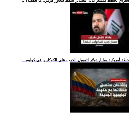
.. العراق يخطط لمسار بديل لتصدير النفط لتجاوز هرمز.. ما القصة؟
.. خطة أمريكية بمليار دولار لتمويل الحرب على الكوكايين في كولوم