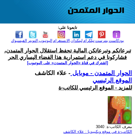
تابعونا على:
بودكاست
بنترست
تيلكرام
لينكدإن
الانستغرام
اليوتيوب
التويتر
الفيسبوك
تبرعاتكم وتبرعاتكن المالية تحفظ استقلال الحوار المتمدن،
فشاركونا في دعم استمرارية هذا الفضاء اليساري الحر
[اشترك في قناة ‫«الحوار المتمدن» على اليوتيوب]
الحوار المتمدن - موبايل
- علاء الكاشف
الموقع الرئيسي
للمزيد - الموقع الرئيسي للكاتب-ة
معرف الكاتب-ة: 3040
الكاتب-ة في موقع ويكيبيديا : علاء الكاشف