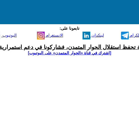
تابعونا على:
لكرام
لينكدإن
الانستغرام
اليوتيوب
ية تحفظ استقلال الحوار المتمدن، فشاركونا في دعم استمرارية 
[اشترك في قناة ‫«الحوار المتمدن» على اليوتيوب]