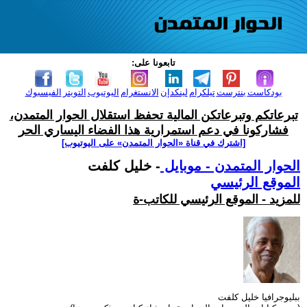
تابعونا على:
بودكاست
بنترست
تيلكرام
لينكدإن
الانستغرام
اليوتيوب
التويتر
الفيسبوك
تبرعاتكم وتبرعاتكن المالية تحفظ استقلال الحوار المتمدن،
فشاركونا في دعم استمرارية هذا الفضاء اليساري الحر
[اشترك في قناة ‫«الحوار المتمدن» على اليوتيوب]
الحوار المتمدن - موبايل
- خليل كلفت
الموقع الرئيسي
للمزيد - الموقع الرئيسي للكاتب-ة
ببليوجرافيا خليل كلفت