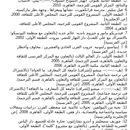
ب: الطبعة الثانية بعنوان: انهيار النموذج السوڤ--;-----;---ييتي- الأسباب
والنتائج، المركز القومى للترجمة، القاهرة، 2010.
6: فيل سليتر: مدرسة فرانكفورت: نشأتها ومغزاها ـ وجهة نظر ماركسية،
أ: الطبعة الأولى، المشروع القومى للترجمة، المجلس الأعلى للثقافة، 2000،
[عن الإنجليزية].
ب: الطبعة الثانية، المشروع القومى للترجمة، المجلس الأعلى للثقافة،
القاهرة، 2004.
7: فيديريكو مايور و چيروم بانديه: عالم جديد (بالتعاون مع منظمة اليونسكو؛
بالاشتراك مع على كلفت)، دار النهار للنشر، بيروت، الطبعة الأولى، 2002،
[عن الفرنسية].
8: ا: إينياسيو رامونيه: حروب القرن الحادى والعشرين : مخاوف وأخطار
جديدة، [عن الفرنسية].
أ: الطبعة الأولى، دار العالم الثالث (بالتعاون مع المركز الفرنسى للثقافة
والتعاون بالقاهرة، قسم الترجمة)، القاهرة، 2005.
ب: الطبعة الثانية، مكتبة الأسرة، القاهرة، 2006.
9: إيڤ--;-----;--- ميشو (إشراف) جامعة كل المعارف: ما الحياة؟ (بالاشتراك
فى ترجمة جماعية)، المشروع القومى للترجمة، المجلس الأعلى للثقافة
(بالتعاون مع المركز الفرنسى للثقافة والتعاون بالقاهرة، قسم الترجمة)،
الطبعة الأولى، القاهرة، 2005، [عن الفرنسية].
10: إيڤ--;-----;--- ميشو (إشراف) جامعة كل المعارف: ما الثقافة؟ (بالاشتراك
فى ترجمة جماعية)، المشروع القومى للترجمة، المجلس الأعلى للثقافة
(بالتعاون مع المركز الفرنسى للثقافة والتعاون بالقاهرة، قسم الترجمة)،
الطبعة الأولى، القاهرة، 2005، [عن الفرنسية].
11: نخبة من المؤلفين: تحولات عالمية عند منعطف القرن: دراسات ومقالات
سياسية واجتماعية واقتصادية، دار هفن، الطبعة الأولى، القاهرة، 2008، [عن
الإنجليزية والفرنسية].
12: چوزيف ستيجليتز و أندرو تشارلتون: تجارة عادلة للجميع، دار الياس
العصرية للطباعة والنشر، (بالتعاون مع مشروع "كلمة")، الطبعة الأولى،