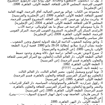
2: پول ب. ديكسون: الأسطورة والحداثة: حول رواية دون كازمورّو، المشروع
القومى للترجمة، المجلس الأعلى للثقافة، الطبعة الأولى، القاهرة، 1998،
[عن الإنجليزية].
3: مجموعة من الكتاب: عوالم بورخيس الخيالية، آفاق الترجمة، الهيئة العامة
لقصور الثقافة، الطبعة الأولى، القاهرة، 1999، [عن الإنجليزية والفرنسية].
4: بياتريث سارلو: بورخيس: كاتب على الحافة، المشروع القومى للترجمة،
المجلس الأعلى للثقافة، الطبعة الأولى، القاهرة، 2004، [عن الإنجليزية].
5: ماريا تيموسكو: الترجمة فى سياق ما بعد كولونيالى: ترجمة الأدب
الآيرلندى المبكر إلى الإنجليزية، المشروع القومى للترجمة، المركز القومى
للترجمة، الطبعة الأولى، القاهرة، 2009، [عن الإنجليزية].
فكر سياسى واقتصادى وفلسفى:
1: وثائق محكمة الشعوب الدائمة للرابطة الدولية لحقوق وتحرر الشعوب ـ
جلسة بشأن أرتريا، ميلانو، إيطاليا، 24-26 مايو 1980: قضية أرتريا، الطبعة
الأولى، پاريس، 1985، [عن الإنجليزية والفرنسية].
2: سيرچ لاتوش: تغريب العالم: دراسة حول دلالة ومغزى وحدود تنميط
العالم، الطبعة الأولى، دار العالم الثالث (بالتعاون مع المركز الفرنسى للثقافة
والتعاون بالقاهرة، قسم الترجمة)، [عن الفرنسية].
أ: الطبعة الأولى، القاهرة، 1992.
ب: (طبعة ثانية، المغرب، ؟؟؟؟؟).
3: توما كوترو وميشيل إسّون: مصير العالم الثالث، دار العالم الثالث
(بالتعاون مع المركز الفرنسى للثقافة والتعاون بالقاهرة، قسم الترجمة)،
الطبعة الأولى، القاهرة، 1995، [عن الفرنسية].
4: راؤول چيرارديه: الأساطير والميثولوچيات السياسية، دار الفكر للدراسات
والنشر والتوزيع (بالتعاون مع المركز الفرنسى للثقافة والتعاون بالقاهرة،
قسم الترجمة)، الطبعة الأولى، القاهرة، 1995، [عن الفرنسية].
5: كريس هارمان: العاصفة تهب (حول انهيار النموذج السوڤ--;-----;---ييتى)،
[عن الإنجليزية].
أ: الطبعة الأولى، دار النهر، القاهرة، 1995.