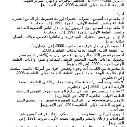
7: برنار كلاڤ--;-----;---يل: أساطير البحيرات والأنهار، المركز القومى
للترجمة، الطبعة الأولى، القاهرة، 2008، [عن الفرنسية].
أدب:
1: ماشادو ده أسيس: السراية الخضراء (روايـة قصيرة)، دار الياس العصرية
للطباعة والنشر، الطبعة الأولى، القاهرة، 1991، [عن الإنجليزية].
2: ماشادو ده أسيس: دون كازمورّو (رواية)، دار الياس العصرية للطباعة
والنشر، الطبعة الأولى، القاهرة، 1991، [عن الإنجليزية].
3: خ. ل. بورخيس: مختارات الميتافيزيقا والفانتازيا (قصص، مقالات، أشعار،
حكاية رمزية)،
أ: الطبعة الأولى، دار شرقيات، القاهرة، 2000، [عن الإنجليزية].
ب: الطبعة الثانية، الهيئة العامة للكتاب، القاهرة، 2008.
4: مجموعة من الكتاب البرازيليين: قصص برازيلية (بالاشتراك مع سحر
توفيق)، إبداعات عالمية، المجلس الوطنى للثقافة والفنون والآداب، الطبعة
الأولى، الكويت، 2000، [عن الإنجليزية].
5: مجموعة من الكتاب: آدم وحواء وقصص أخرى من أمريكا اللاتينية، سلسلة
آفاق عالمية، الهيئة العامة لقصور الثقافة، الطبعة الأولى، القاهرة، 2008،
[عن الإنجليزية].
6: ماشادو ده أسيس: حكاية سكندرية، المجلس الأعلى للثقافة، الطبعة
الأولى، القاهرة، 2009، [عن الإنجليزية].
7: ساندرا سيسنيروس: بيتنا فى شارع المانجو، المركز القومى للترجمة،
الطبعة الأولى، القاهرة، 2012، [عن الإنجليزية].
8: روبرت ڤ--;-----;---الزر: البرلينية الصغيرة – قصص، دار النسيم للنشر
والتوزيع، الطبعة الأولى، القاهرة، 2014، [عن الإنجليزية].
نقد أدبى:
1: يورى كارياكين: دوستويڤ--;-----;---سكى ـ إعادة قراءة، كومبيونشر
للدراسات والإعلام والنشر والتوزيع، الطبعة الأولى، بيروت، 1991، [عن
الإنجليزية].