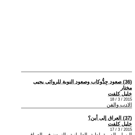
(36) صعود جِدُّوكاب وصعود النوبة للروائى يحيى
مختار
خليل كلفت
2015 / 3 / 18
الادب والفن
(37) العراق إلى أين؟
خليل كلفت
2015 / 3 / 17
اليسار ,الديمقراطية, العلمانية والتمدن في العراق