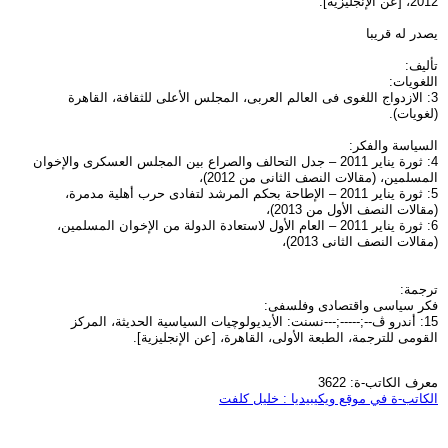
2012، [عن الإنجليزية].
يصدر له قريبا
تأليف:
اللغويات:
3: الازدواج اللغوى فى العالم العربى، المجلس الأعلى للثقافة، القاهرة
(لغويات).
السياسة والفكر:
4: ثورة يناير 2011 – جدل التحالف والصراع بين المجلس العسكرى والإخوان
المسلمين، (مقالات النصف الثانى من 2012)،
5: ثورة يناير 2011 – الإطاحة بحكم المرشد لتفادى حرب أهلية مدمرة،
(مقالات النصف الأول من 2013)،
6: ثورة يناير 2011 – العام الأول لاستعادة الدولة من الإخوان المسلمين،
(مقالات النصف الثانى 2013)،
ترجمة:
فكر سياسى واقتصادى وفلسفى:
15: أندرو ڤ--;-----;---نسنت: الأيديولوچيات السياسية الحديثة، المركز
القومى للترجمة، الطبعة الأولى، القاهرة، [عن الإنجليزية].
معرف الكاتب-ة: 3622
الكاتب-ة في موقع ويكيبيديا : خليل كلفت