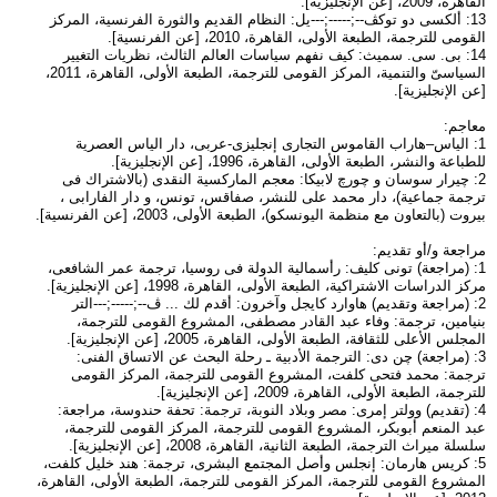
القاهرة، 2009، [عن الإنجليزية].
13: ألكسى دو توكڤ--;-----;---يل: النظام القديم والثورة الفرنسية، المركز
القومى للترجمة، الطبعة الأولى، القاهرة، 2010، [عن الفرنسية].
14: بى. سى. سميث: كيف نفهم سياسات العالم الثالث، نظريات التغيير
السياسىّ والتنمية، المركز القومى للترجمة، الطبعة الأولى، القاهرة، 2011،
[عن الإنجليزية].
معاجم:
1: الياس–هاراب القاموس التجارى إنجليزى-عربى، دار الياس العصرية
للطباعة والنشر، الطبعة الأولى، القاهرة، 1996، [عن الإنجليزية].
2: چيرار سوسان و چورچ لابيكا: معجم الماركسية النقدى (بالاشتراك فى
ترجمة جماعية)، دار محمد على للنشر، صفاقس، تونس، و دار الفارابى ،
بيروت (بالتعاون مع منظمة اليونسكو)، الطبعة الأولى، 2003، [عن الفرنسية].
مراجعة و/أو تقديم:
1: (مراجعة) تونى كليف: رأسمالية الدولة فى روسيا، ترجمة عمر الشافعى،
مركز الدراسات الاشتراكية، الطبعة الأولى، القاهرة، 1998، [عن الإنجليزية].
2: (مراجعة وتقديم) هاوارد كايجل وآخرون: أقدم لك ... ڤ--;-----;---التر
بنيامين، ترجمة: وفاء عبد القادر مصطفى، المشروع القومى للترجمة،
المجلس الأعلى للثقافة، الطبعة الأولى، القاهرة، 2005، [عن الإنجليزية].
3: (مراجعة) چن دى: الترجمة الأدبية ـ رحلة البحث عن الاتساق الفنى:
ترجمة: محمد فتحى كلفت، المشروع القومى للترجمة، المركز القومى
للترجمة، الطبعة الأولى، القاهرة، 2009، [عن الإنجليزية].
4: (تقديم) وولتر إمرى: مصر وبلاد النوبة، ترجمة: تحفة حندوسة، مراجعة:
عبد المنعم أبوبكر، المشروع القومى للترجمة، المركز القومى للترجمة،
سلسلة ميراث الترجمة، الطبعة الثانية، القاهرة، 2008، [عن الإنجليزية].
5: كريس هارمان: إنجلس وأصل المجتمع البشرى، ترجمة: هند خليل كلفت،
المشروع القومى للترجمة، المركز القومى للترجمة، الطبعة الأولى، القاهرة،