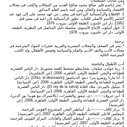
ومن كتابات السبعينات:
* نشر (باسم قلم: صالح محمد صالح) العديد من المقالات والكتب فى مجالات
الاقتصاد والسياسة والفكر، ومن كتبه باسم القلم المذكور:
1: الإقطاع والرأسمالية الزراعية فى مصر ـ من عهد محمد على إلى عهد عبد
الناصر [الاسم الأصلى للكتاب: تطور الرأسمالية الزراعية فى مصر قبل
1952]، دار ابن خلدون، الطبعة الأولى، بيروت، 1979.
2: حول أسلوب الإنتاج الآسيوى، سلسلة دليل المناضل فى النظرية، الطبعة
الأولى، دار ابن خلدون، بيروت، 1978.
ترجمة:
* نشر فى الصحف والمجلات المصرية والعربية عشرات المواد المترجمة فى
مجالات الأدب والنقد الأدبى والفكر والسياسة وقصص الأطفال، وله الكتب
المترجمة التالية:
أدب الأطفال والناشئة:
1: ريتا جولدن چيلمان: شخابيطو تشخبط (قصة مصورة)، دار الياس العصرية
للطباعة والنشر، الطبعة الأولى، القاهرة، 2006، [عن الإنجليزية].
2: آنا ماريا روميرو يبرا: دينو، الديناصور [Ufito, el dinosaurio]، دار الياس
العصرية للطباعة والنشر، الطبعة الأولى، القاهرة، 2006، [عن الإسپانية].
3: ميكيل بالبيردى: ملك الغابة [El rey de la selva]، دار الياس العصرية
للطباعة والنشر، الطبعة الأولى، القاهرة، 2006، [عن الإسپانية].
4: آنى جروڤ--;-----;---ى، تيمور والتعبيرات، (بالاشتراك مع هويدا نور الدين)،
دار الياس العصرية للطباعة والنشر، الطبعة الأولى، القاهرة، 2006، [عن
الفرنسية].
5: برنار كلاڤ--;-----;---يل: أساطير البحر، المشروع القومى للترجمة،
المجلس الأعلى للثقافة، الطبعة الأولى، القاهرة، 2007، [عن الفرنسية].
6: برنار كلاڤ--;-----;---يل: أساطير الجبال والغابات، المركز القومى للترجمة،
القاهرة، الطبعة الأولى، 2007، [عن الفرنسية].