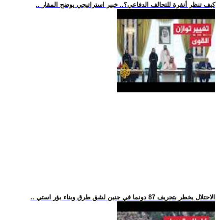
.. كيف تنظر أنقرة للتحالف الدفاعي؟.. خبير استراتيجي يوضح المقار
.. الاحتلال يخطر بتجريف 87 دونما في جنين لشق طرق وبناء بؤر استي