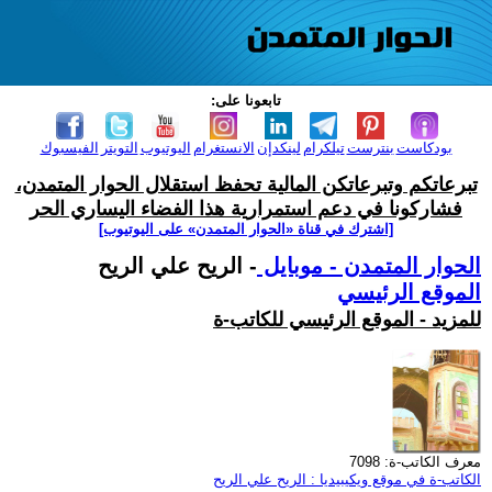
تابعونا على:
بودكاست
بنترست
تيلكرام
لينكدإن
الانستغرام
اليوتيوب
التويتر
الفيسبوك
تبرعاتكم وتبرعاتكن المالية تحفظ استقلال الحوار المتمدن،
فشاركونا في دعم استمرارية هذا الفضاء اليساري الحر
[اشترك في قناة ‫«الحوار المتمدن» على اليوتيوب]
الحوار المتمدن - موبايل
- الريح علي الريح
الموقع الرئيسي
للمزيد - الموقع الرئيسي للكاتب-ة
معرف الكاتب-ة: 7098
الكاتب-ة في موقع ويكيبيديا : الريح علي الريح