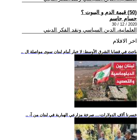
(50) قيمة الدم و البيوت ؟
حسام جاسم
2020 / 12 / 30
العلمانية، الدين السياسي ونقد الفكر الديني
اخر الافلام
.. باحث في قضايا الشرق الأوسط: لا خيار أمام لبنان سوى مواصلة ال
.. -خسرنا آلاف الدولارات-... صرخة مزارعي الهبارية في لبنان من آ