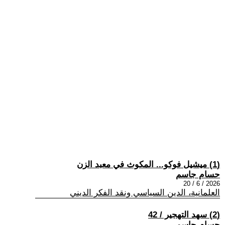
(1) ميشيل فوكو... المكوث في معبد الزن
حسام جاسم
2026 / 6 / 20
العلمانية، الدين السياسي ونقد الفكر الديني
(2) سهد التهجير / 42
حسام جاسم