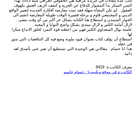
كتب عدة مقالات في جريدة عراقيه هي الحقوقي العراقي سنه 2013 بهذا
السن المبكر بدأ المشوار للدفاع عن الحريه و كشف الزيف العتيق بكهوف
العقول . لم تكن النشأة سهله فقد تمت معارضه أفكاره الجديدة لتغيير الواقع
الديني و المجتمعي قاوم و برحله قصيرة الوقت طويلة المعارضه انضم الى
الحوار المتمدن و استطاع هنا الكتابه بشكل حر أكثر من أي وقت مضى .
لازال أمامه الكثير و لازال مبتدئ بشكل واضح النوايا و المحبه .
علمته نوال السعداوي الكثير فهي من اعطته قوة التمرد لخلق الابداع شكرا
لها
استطاع أن يؤلف كتاب بعنوان قيود ملونه وضع فيه كل التناقضات التي تدور
في عقله .
هذا انا حسام . مقالاتي هي الوحيدة التي تستطيع أن تعبر عني بأصدق لغه
ذاتيه .
معرف الكاتب-ة: 8419
الكاتب-ة في موقع ويكيبيديا : حسام جاسم