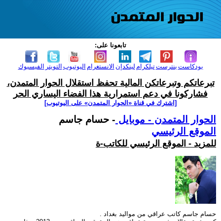
تابعونا على:
بودكاست
بنترست
تيلكرام
لينكدإن
الانستغرام
اليوتيوب
التويتر
الفيسبوك
تبرعاتكم وتبرعاتكن المالية تحفظ استقلال الحوار المتمدن،
فشاركونا في دعم استمرارية هذا الفضاء اليساري الحر
[اشترك في قناة ‫«الحوار المتمدن» على اليوتيوب]
الحوار المتمدن - موبايل
- حسام جاسم
الموقع الرئيسي
للمزيد - الموقع الرئيسي للكاتب-ة
حسام جاسم كاتب عراقي من مواليد بغداد .