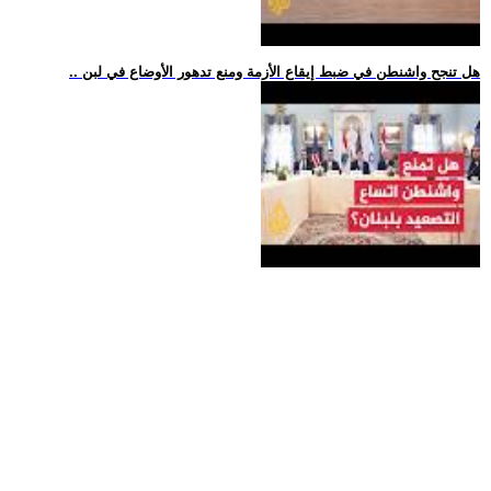
.. هل تنجح واشنطن في ضبط إيقاع الأزمة ومنع تدهور الأوضاع في لبن