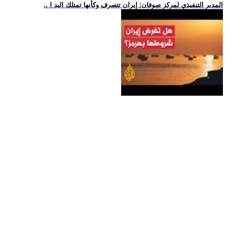
.. المدير التنفيذي لمركز صوفان: إيران تتصرف وكأنها تمتلك اليد ا