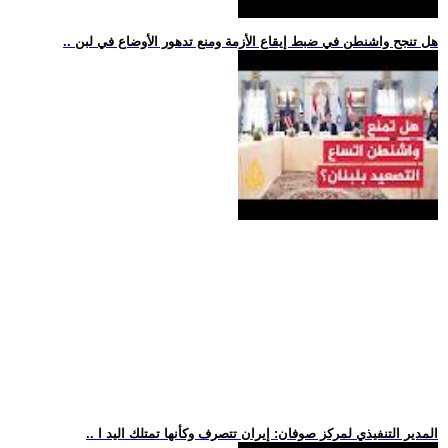
.. هل تنجح واشنطن في ضبط إيقاع الأزمة ومنع تدهور الأوضاع في لبن
.. المدير التنفيذي لمركز صوفان: إيران تتصرف وكأنها تمتلك اليد ا