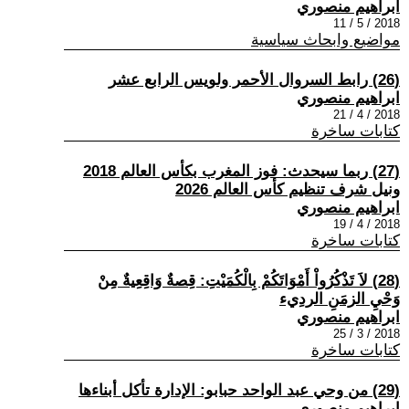
ابراهيم منصوري
2018 / 5 / 11
مواضيع وابحاث سياسية
(26) رابط السروال الأحمر ولويس الرابع عشر
ابراهيم منصوري
2018 / 4 / 21
كتابات ساخرة
(27) ربما سيحدث: فوز المغرب بكأس العالم 2018
ونيل شرف تنظيم كأس العالم 2026
ابراهيم منصوري
2018 / 4 / 19
كتابات ساخرة
(28) لاَ تَذْكُرُواْ أَمْوَاتَكُمْ بِالْكُمَيْتِ: قِصةٌ وَاقِعِيةٌ مِنْ
وَحْيِ الزمَنِ الردِيء
ابراهيم منصوري
2018 / 3 / 25
كتابات ساخرة
(29) من وحي عبد الواحد حبابو: الإدارة تأكل أبناءها
ابراهيم منصوري