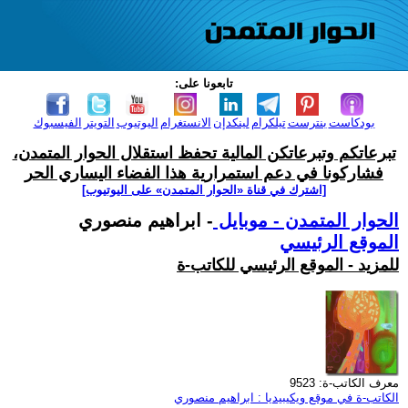
تابعونا على:
بودكاست
بنترست
تيلكرام
لينكدإن
الانستغرام
اليوتيوب
التويتر
الفيسبوك
تبرعاتكم وتبرعاتكن المالية تحفظ استقلال الحوار المتمدن،
فشاركونا في دعم استمرارية هذا الفضاء اليساري الحر
[اشترك في قناة ‫«الحوار المتمدن» على اليوتيوب]
الحوار المتمدن - موبايل
- ابراهيم منصوري
الموقع الرئيسي
للمزيد - الموقع الرئيسي للكاتب-ة
معرف الكاتب-ة: 9523
الكاتب-ة في موقع ويكيبيديا : ابراهيم منصوري