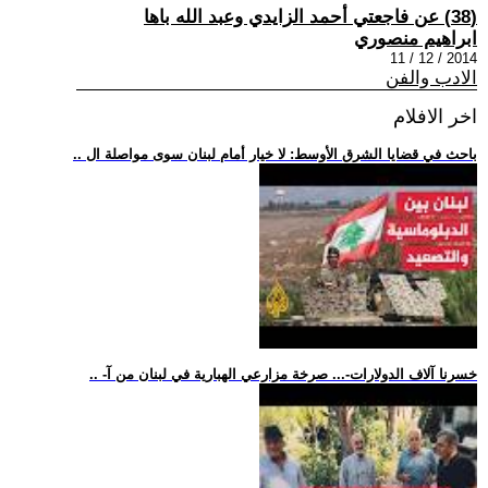
(38) عن فاجعتي أحمد الزايدي وعبد الله باها
ابراهيم منصوري
2014 / 12 / 11
الادب والفن
اخر الافلام
.. باحث في قضايا الشرق الأوسط: لا خيار أمام لبنان سوى مواصلة ال
.. -خسرنا آلاف الدولارات-... صرخة مزارعي الهبارية في لبنان من آ