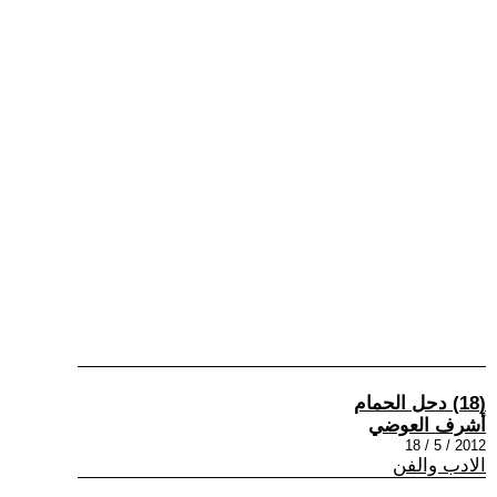
(18) دحل الحمام
أشرف العوضي
2012 / 5 / 18
الادب والفن