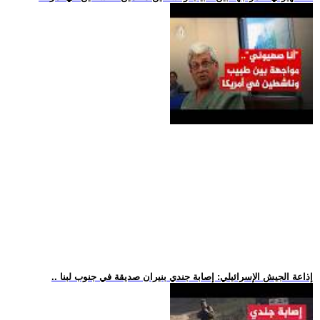
.. إذاعة الجيش الإسرائيلي: إصابة جندي بنيران صديقة في جنوب لبنا