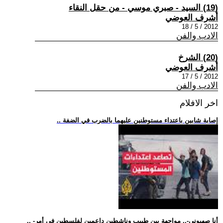
(19) السيد - صبري موسي - من حقل النقاء
أشرف العوضي
2012 / 5 / 18
الادب والفن
(20) الشرخ
أشرف العوضي
2012 / 5 / 17
الادب والفن
اخر الافلام
.. إصابة شابين باعتداء مستوطنين عليهما بالضرب في الضفة
.. -أنا صهيوني-.. مواجهة بين طبيب وناشطين داعمين لفلسطين في أمر