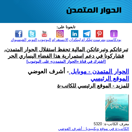
تابعونا على:
بودكاست
بنترست
تيلكرام
لينكدإن
الانستغرام
اليوتيوب
التويتر
الفيسبوك
تبرعاتكم وتبرعاتكن المالية تحفظ استقلال الحوار المتمدن،
فشاركونا في دعم استمرارية هذا الفضاء اليساري الحر
[اشترك في قناة ‫«الحوار المتمدن» على اليوتيوب]
الحوار المتمدن - موبايل
- أشرف العوضي
الموقع الرئيسي
للمزيد - الموقع الرئيسي للكاتب-ة
معرف الكاتب-ة: 5320
الكاتب-ة في موقع ويكيبيديا : أشرف العوضي