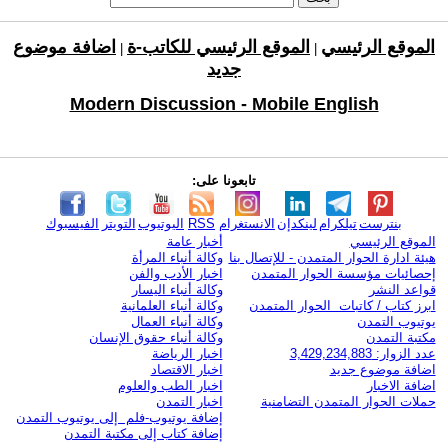
الموقع الرئيسي
الموقع الرئيسي للكاتب-ة
اضافة موضوع
|
|
جديد
Modern Discussion - Mobile English
تابعونا على:
بنترست
تيلكرام
لينكدإن
الانستغرام
RSS
اليوتيوب
التويتر
الفيسبوك
الموقع الرئيسي
أخبار عامة
هيئة ادارة الحوار المتمدن - للإتصال بنا
وكالة أنباء المرأة
إحصائيات مؤسسة الحوار المتمدن
اخبار الأدب والفن
قواعد النشر
وكالة أنباء اليسار
ابرز كتاب / كاتبات الحوار المتمدن
وكالة أنباء العلمانية
يوتيوب التمدن
وكالة أنباء العمال
مكتبة التمدن
وكالة أنباء حقوق الإنسان
عدد الزوار: 3,429,234,883
اخبار الرياضة
اضافة موضوع جديد
اخبار الاقتصاد
اضافة الاخبار
اخبار الطب والعلوم
حملات الحوار المتمدن التضامنية
اخبار التمدن
إضافة يوتيوب-فلم إلى يوتيوب التمدن
إضافة كتاب إلى مكتبة التمدن