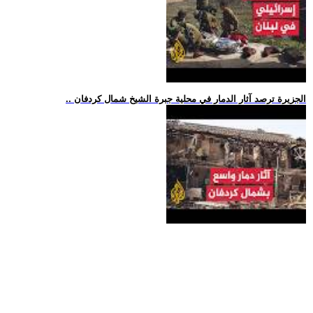
.. الجزيرة ترصد آثار الدمار في محلية جبرة الشيخ شمال كردفان