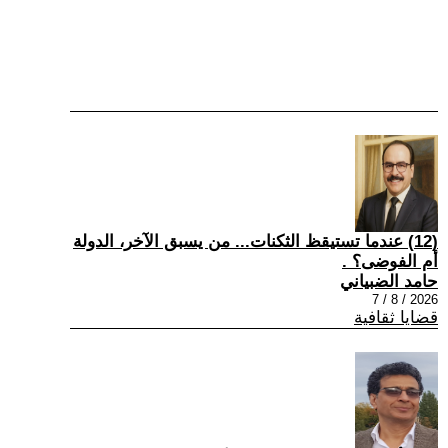
(12) عندما تستيقظ الثكنات... من يسبق الآخر، الدولة
أم الفوضى؟ .
حامد الضبياني
2026 / 8 / 7
قضايا ثقافية