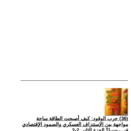
(36) حرب الوقود: كيف أصبحت الطاقة ساحة
مواجهة بين الإستنزاف العسكري والصمود الإقتصادي
في روسيا؟ الجزء الثاني 2-2