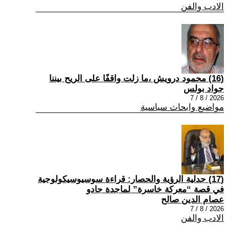
الادب والفن
(16) محمود درويش ،ما زلت واقفًا على الريح بيننا
جواد بولس
2026 / 8 / 7
مواضيع وابحاث سياسية
(17) جدلية الرؤية والحصار: قراءة سوسيوسيكولوجية
في قصة “معركة خاسرة” لماجدة جادو
عصام الدين صالح
2026 / 8 / 7
الادب والفن