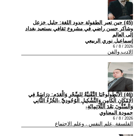
(45) حين تعبر الطفولة حدود اللغة: جليل خزعل
وشاكر حسن راضي في مشروع ثقافي يستعيد بغداد
إلى العالم
إسماعيل نوري الربيعي
2026 / 8 / 6
الادب والفن
(46) الْأَنْطُولُوجْيَا التِّقْنِيَّةُ لِلسِّحْرِ وَالْعَدَمِ: دِرَاسَةٌ فِي
الْإِمْكَانِ الْكَامِنِ وَالتَّشْكِيلِ الْوُجُودِيِّ -الجُزْءُ الثَّانِي
وَالسِّتُّونَ بَعْدَ الثَّلَاثِمِائَةِ-
حمودة المعناوي
2026 / 8 / 6
الفلسفة ,علم النفس , وعلم الاجتماع