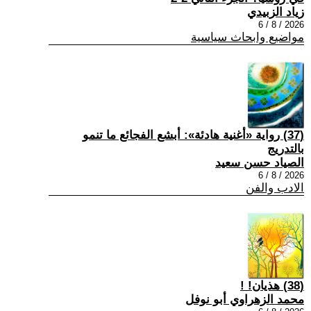
زياد الزبيدي
2026 / 8 / 6
مواضيع وابحاث سياسية
(37) رواية «أغنية هادئة»: أبشع الفجائع ما تنمو
بالتدريج
الصياد حسن سعيد
2026 / 8 / 6
الادب والفن
(38) هذيان! !
محمد الزهراوي أبو نوفل