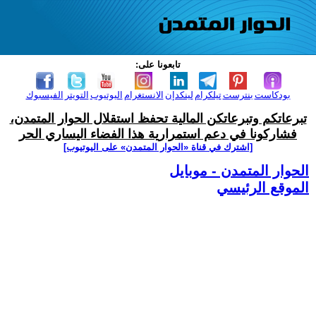
تابعونا على:
بودكاست
بنترست
تيلكرام
لينكدإن
الانستغرام
اليوتيوب
التويتر
الفيسبوك
تبرعاتكم وتبرعاتكن المالية تحفظ استقلال الحوار المتمدن،
فشاركونا في دعم استمرارية هذا الفضاء اليساري الحر
[اشترك في قناة ‫«الحوار المتمدن» على اليوتيوب]
الحوار المتمدن - موبايل
الموقع الرئيسي