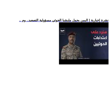
.. نشرة إخبارية | اليمن يحمل مليشيا الحوثي مسؤولية التصعيد.. وم