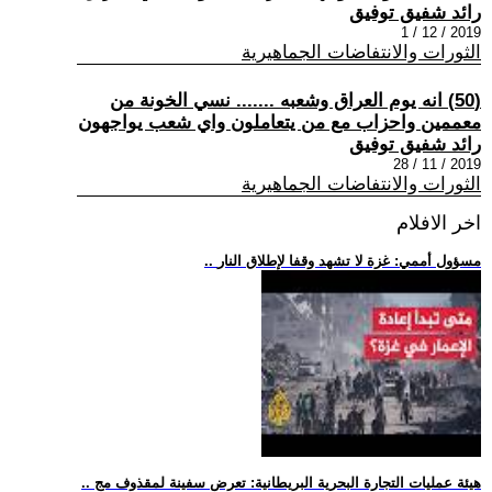
رائد شفيق توفيق
2019 / 12 / 1
الثورات والانتفاضات الجماهيرية
(50) انه يوم العراق وشعبه ....... نسي الخونة من
معممين واحزاب مع من يتعاملون واي شعب يواجهون
رائد شفيق توفيق
2019 / 11 / 28
الثورات والانتفاضات الجماهيرية
اخر الافلام
.. مسؤول أممي: غزة لا تشهد وقفا لإطلاق النار
.. هيئة عمليات التجارة البحرية البريطانية: تعرض سفينة لمقذوف مج