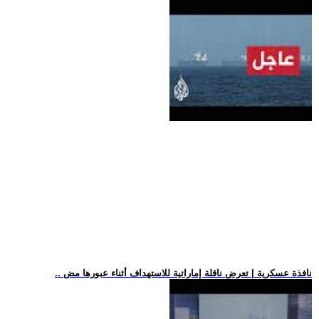
.. نافذة عسكرية | تعرض ناقلة إماراتية للاستهداف أثناء عبورها مض