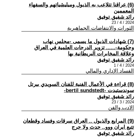
(6) عراقنا تتلاعب به الذيول وميليشياتهم والسفهاء
المعممين
رائد شفيق توفيق
2024 / 4 / 23
الثورات والانتفاضات الجماهيرية
(7) شهادات الذيول ما يسمى -مجلس نهاب
وحكومة-...... تزوير الدرجات العلمية في العراق
وعلاقة المخابرات البريطانية بها
رائد شفيق توفيق
2024 / 4 / 1
الفساد الإداري والمالي
(8) قراءة في الأعمال الفنية للفنان السويدي بيرتل
سوندستيدت -bertil sundstedt-
رائد شفيق توفيق
2024 / 3 / 23
الادب والفن
(9) المرايع والذيول .. العراق سرقات وفساد وقطعان
تتبع ايران ووو.. حدث ولا حرج
رائد شفيق توفيق