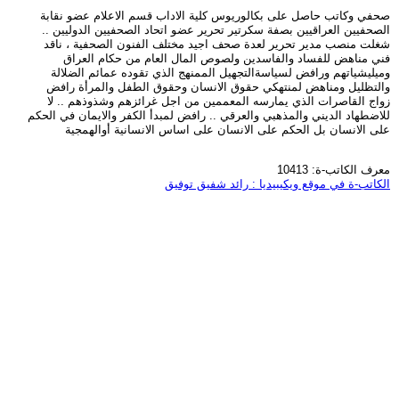
صحفي وكاتب حاصل على بكالوريوس كلية الاداب قسم الاعلام عضو نقابة
الصحفيين العراقيين بصفة سكرتير تحرير عضو اتحاد الصحفيين الدوليين ..
شغلت منصب مدير تحرير لعدة صحف اجيد مختلف الفنون الصحفية ، ناقد
فني مناهض للفساد والفاسدين ولصوص المال العام من حكام العراق
وميليشياتهم ورافض لسياسةالتجهيل الممنهج الذي تقوده عمائم الضلالة
والتظليل ومناهض لمنتهكي حقوق الانسان وحقوق الطفل والمرأة رافض
زواج القاصرات الذي يمارسه المعممين من اجل غرائزهم وشذوذهم .. لا
للاضطهاد الديني والمذهبي والعرقي .. رافض لمبدأ الكفر والايمان في الحكم
على الانسان بل الحكم على الانسان على اساس الانسانية أوالهمجية
معرف الكاتب-ة: 10413
الكاتب-ة في موقع ويكيبيديا : رائد شفيق توفيق