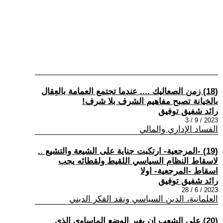
(18) زمن الصعاليك .... عندما تجتمع العمامة بالعِقال
بالخيانة تصبح مفاهيم الشرف بلا شرف!
رائد شفيق توفيق
2023 / 9 / 3
الفساد الإداري والمالي
(19) -المرجعية- ارتكبت جناية على الشيعة والتشيع ..
لاسقاط النظام السياسي اللقيط ولقطائه يجب
اسقاط -المرجعية- اولا
رائد شفيق توفيق
2023 / 6 / 28
العلمانية، الدين السياسي ونقد الفكر الديني
(20) على الشعب ان يغير الوضع الماساوي الذي