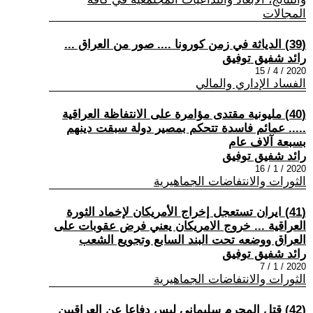
المجالات
(39) الدياثة في زمن كورونا .... صور من العراق ...
رائد شفيق توفيق
2020 / 4 / 15
الفساد الإداري والمالي
(40) مليونية مقتدى مؤامرة على الانتفاظة العراقية
..... عمائم فاسدة تتحكم بمصير دولة سبقت دينهم
بسبعة آلاف عام
رائد شفيق توفيق
2020 / 1 / 16
الثورات والانتفاضات الجماهيرية
(41) ايران تستعجل إخراج الأمريكان لإخماد الثورة
العراقية ... خروج الامريكان يعني فرض عقوبات على
العراق ووضعه تحت البند السابع وتجويع الشعب
رائد شفيق توفيق
2020 / 1 / 7
الثورات والانتفاضات الجماهيرية
(42) قتل المجرم سليماني ليس دفاعا عن العراقيين