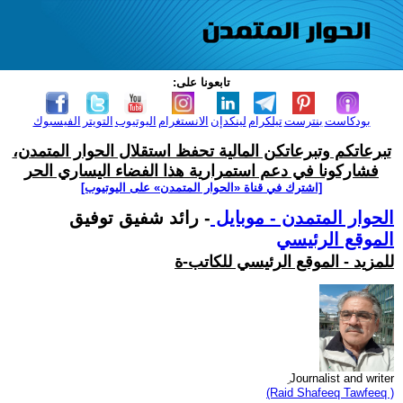
تابعونا على:
بودكاست
بنترست
تيلكرام
لينكدإن
الانستغرام
اليوتيوب
التويتر
الفيسبوك
تبرعاتكم وتبرعاتكن المالية تحفظ استقلال الحوار المتمدن،
فشاركونا في دعم استمرارية هذا الفضاء اليساري الحر
[اشترك في قناة ‫«الحوار المتمدن» على اليوتيوب]
الحوار المتمدن - موبايل
- رائد شفيق توفيق
الموقع الرئيسي
للمزيد - الموقع الرئيسي للكاتب-ة
ِ Journalist and writer
(Raid Shafeeq Tawfeeq )