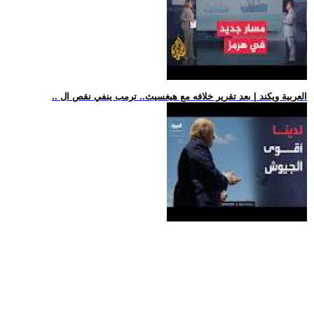
.. العربية ويكند | بعد تقرير خلافه مع هيغسيث.. ترمب ينفي نقص ال