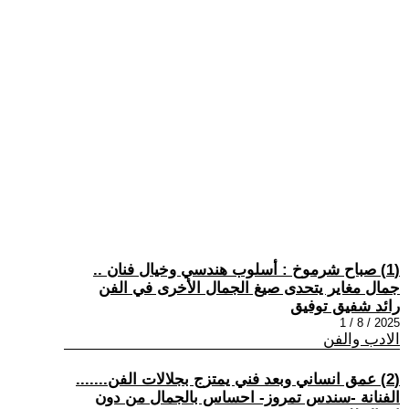
(1) صباح شرموخ : أسلوب هندسي وخيال فنان ..
جمال مغاير يتحدى صيغ الجمال الأخرى في الفن
رائد شفيق توفيق
2025 / 8 / 1
الادب والفن
(2) عمق انساني وبعد فني يمتزج بجلالات الفن.......
الفنانة -سندس تمروز- احساس بالجمال من دون