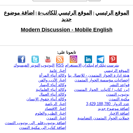
الموقع الرئيسي
الموقع الرئيسي للكاتب-ة
اضافة موضوع
|
|
جديد
Modern Discussion - Mobile English
تابعونا على:
بنترست
تيلكرام
لينكدإن
الانستغرام
RSS
اليوتيوب
التويتر
الفيسبوك
الموقع الرئيسي
أخبار عامة
هيئة ادارة الحوار المتمدن - للإتصال بنا
وكالة أنباء المرأة
إحصائيات مؤسسة الحوار المتمدن
اخبار الأدب والفن
قواعد النشر
وكالة أنباء اليسار
ابرز كتاب / كاتبات الحوار المتمدن
وكالة أنباء العلمانية
يوتيوب التمدن
وكالة أنباء العمال
مكتبة التمدن
وكالة أنباء حقوق الإنسان
عدد الزوار: 3,429,188,780
اخبار الرياضة
اضافة موضوع جديد
اخبار الاقتصاد
اضافة الاخبار
اخبار الطب والعلوم
حملات الحوار المتمدن التضامنية
اخبار التمدن
إضافة يوتيوب-فلم إلى يوتيوب التمدن
إضافة كتاب إلى مكتبة التمدن