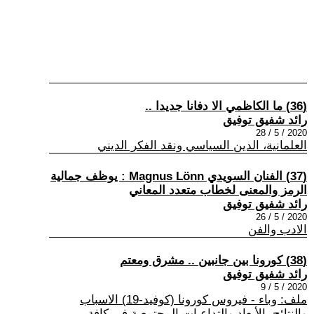
(36) ما الكاظمي الا دفانا جديدا ..
رائد شفيق توفيق
2020 / 5 / 28
العلمانية، الدين السياسي ونقد الفكر الديني
(37) الفنان السويدي Magnus Lönn : يوظف جمالية
الرمز والمعنى لخطاب متعدد المعاني
رائد شفيق توفيق
2020 / 5 / 26
الادب والفن
(38) كورونا بين جانبين .. مشرق ومعتم
رائد شفيق توفيق
2020 / 5 / 9
ملف: وباء - فيروس كورونا (كوفيد-19) الاسباب
والنتائج، الأبعاد والتداعيات المجتمعية في كافة