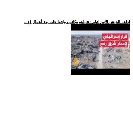
.. إذاعة الجيش الإسرائيلي: نتنياهو وكاتس وافقا على بدء أعمال إع