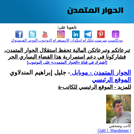
تابعونا على:
بودكاست
بنترست
تيلكرام
لينكدإن
الانستغرام
اليوتيوب
التويتر
الفيسبوك
تبرعاتكم وتبرعاتكن المالية تحفظ استقلال الحوار المتمدن،
فشاركونا في دعم استمرارية هذا الفضاء اليساري الحر
[اشترك في قناة ‫«الحوار المتمدن» على اليوتيوب]
الحوار المتمدن - موبايل
- جليل إبراهيم المندلاوي
الموقع الرئيسي
للمزيد - الموقع الرئيسي للكاتب-ة
كاتب وصحفي
(Jalil I. Mandelawi )