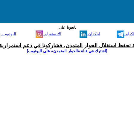
تابعونا على:
لكرام
لينكدإن
الانستغرام
اليوتيوب
ية تحفظ استقلال الحوار المتمدن، فشاركونا في دعم استمرارية 
[اشترك في قناة ‫«الحوار المتمدن» على اليوتيوب]