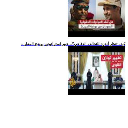
.. كيف تنظر أنقرة للتحالف الدفاعي؟.. خبير استراتيجي يوضح المقار