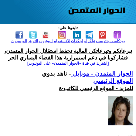
تابعونا على:
بودكاست
بنترست
تيلكرام
لينكدإن
الانستغرام
اليوتيوب
التويتر
الفيسبوك
تبرعاتكم وتبرعاتكن المالية تحفظ استقلال الحوار المتمدن،
فشاركونا في دعم استمرارية هذا الفضاء اليساري الحر
[اشترك في قناة ‫«الحوار المتمدن» على اليوتيوب]
الحوار المتمدن - موبايل
- ناهد بدوي
الموقع الرئيسي
للمزيد - الموقع الرئيسي للكاتب-ة