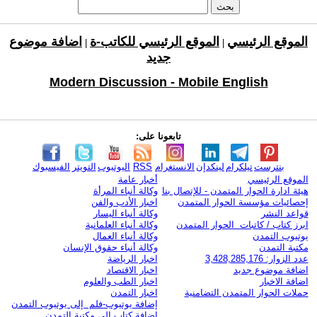
الموقع الرئيسي
الموقع الرئيسي للكاتب-ة
اضافة موضوع
|
|
جديد
Modern Discussion - Mobile English
تابعونا على:
بنترست
تيلكرام
لينكدإن
الانستغرام
RSS
اليوتيوب
التويتر
الفيسبوك
الموقع الرئيسي
أخبار عامة
هيئة ادارة الحوار المتمدن - للإتصال بنا
وكالة أنباء المرأة
إحصائيات مؤسسة الحوار المتمدن
اخبار الأدب والفن
قواعد النشر
وكالة أنباء اليسار
ابرز كتاب / كاتبات الحوار المتمدن
وكالة أنباء العلمانية
يوتيوب التمدن
وكالة أنباء العمال
مكتبة التمدن
وكالة أنباء حقوق الإنسان
عدد الزوار: 3,428,285,176
اخبار الرياضة
اضافة موضوع جديد
اخبار الاقتصاد
اضافة الاخبار
اخبار الطب والعلوم
حملات الحوار المتمدن التضامنية
اخبار التمدن
إضافة يوتيوب-فلم إلى يوتيوب التمدن
إضافة كتاب إلى مكتبة التمدن