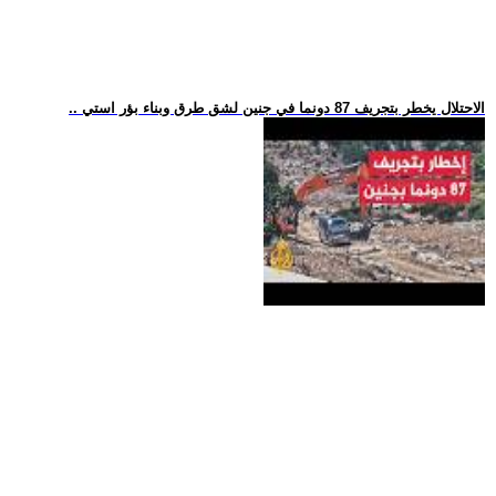
.. الاحتلال يخطر بتجريف 87 دونما في جنين لشق طرق وبناء بؤر استي