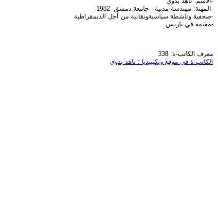
-الاسم: ناهد بدوي
-المهنة: مهندسة مدنية - جامعة دمشق -1982
-صحفية وناشطة سياسيةونقابية من أجل الديمقراطية
-مقيمة في باريس
معرف الكاتب-ة: 338
الكاتب-ة في موقع ويكيبيديا : ناهد بدوي