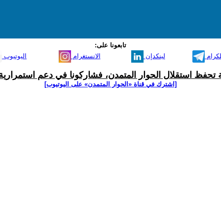
تابعونا على:
لكرام
لينكدإن
الانستغرام
اليوتيوب
ية تحفظ استقلال الحوار المتمدن، فشاركونا في دعم استمرارية 
[اشترك في قناة ‫«الحوار المتمدن» على اليوتيوب]