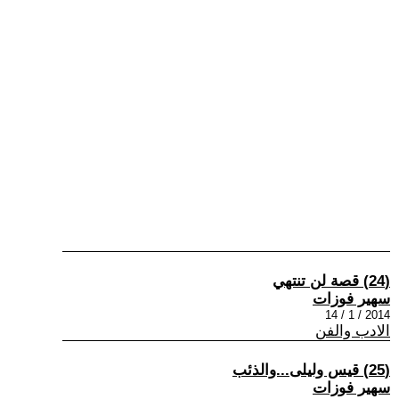
(24) قصة لن تنتهي
سهير فوزات
2014 / 1 / 14
الادب والفن
(25) قيس وليلى...والذئب
سهير فوزات