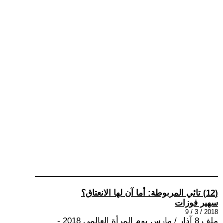
(12) تائي المربوطة: أما آن لها الانعتاق؟
سهير فوزات
2018 / 3 / 9
ملف 8 آذار / مارس يوم المرأة العالمي 2018 -