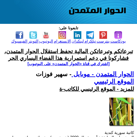
تابعونا على:
بودكاست
بنترست
تيلكرام
لينكدإن
الانستغرام
اليوتيوب
التويتر
الفيسبوك
تبرعاتكم وتبرعاتكن المالية تحفظ استقلال الحوار المتمدن،
فشاركونا في دعم استمرارية هذا الفضاء اليساري الحر
[اشترك في قناة ‫«الحوار المتمدن» على اليوتيوب]
الحوار المتمدن - موبايل
- سهير فوزات
الموقع الرئيسي
للمزيد - الموقع الرئيسي للكاتب-ة
كاتبة سورية كندية