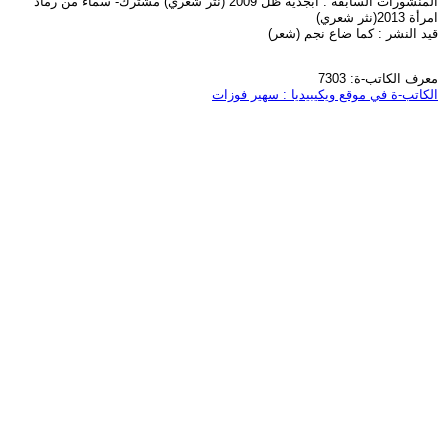
المنشورات السابقة : أبجدية ظل 2009 (نثر شعري) مشترك- سماء من رماد
امرأة 2013(نثر شعري)
قيد النشر : كما ضاع نجم (شعر)
معرف الكاتب-ة: 7303
الكاتب-ة في موقع ويكيبيديا : سهير فوزات