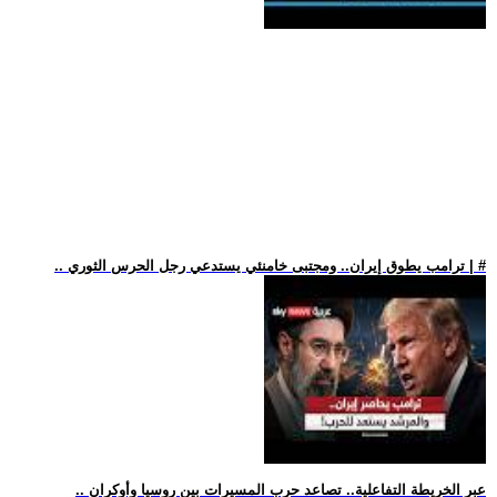
.. ترامب يطوق إيران.. ومجتبى خامنئي يستدعي رجل الحرس الثوري | #
.. عبر الخريطة التفاعلية.. تصاعد حرب المسيرات بين روسيا وأوكران