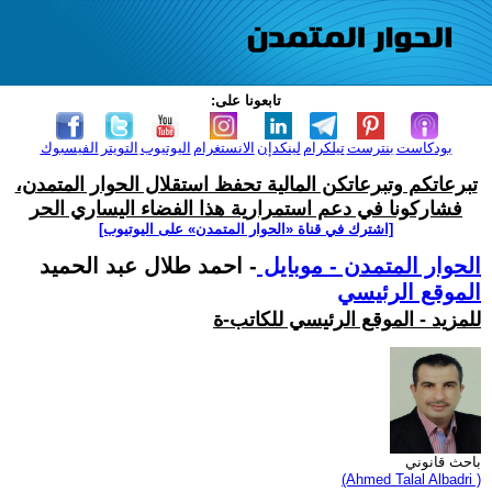
تابعونا على:
بودكاست
بنترست
تيلكرام
لينكدإن
الانستغرام
اليوتيوب
التويتر
الفيسبوك
تبرعاتكم وتبرعاتكن المالية تحفظ استقلال الحوار المتمدن،
فشاركونا في دعم استمرارية هذا الفضاء اليساري الحر
[اشترك في قناة ‫«الحوار المتمدن» على اليوتيوب]
الحوار المتمدن - موبايل
- احمد طلال عبد الحميد
الموقع الرئيسي
للمزيد - الموقع الرئيسي للكاتب-ة
باحث قانوني
(Ahmed Talal Albadri )