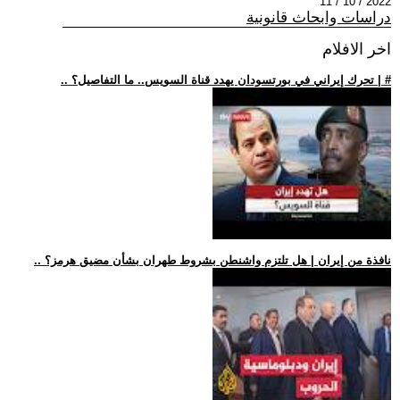
2022 / 10 / 11
دراسات وابحاث قانونية
اخر الافلام
.. تحرك إيراني في بورتسودان يهدد قناة السويس.. ما التفاصيل؟ | #
.. نافذة من إيران | هل تلتزم واشنطن بشروط طهران بشأن مضيق هرمز؟