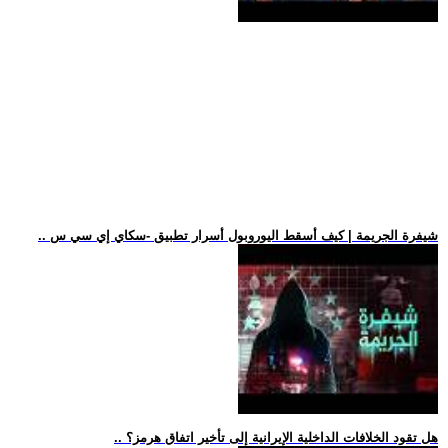
.. شيفرة الجريمة | كيف أسقط اليوروبول أسرار تطبيق -سكاي إي سي س
.. هل تقود الخلافات الداخلية الإيرانية إلى تأخير اتفاق هرمز؟