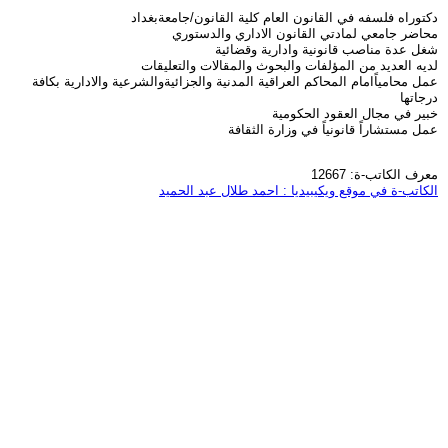
دكتوراه فلسفه في القانون العام كلية القانون/جامعةبغداد
محاضر جامعي لمادتي القانون الاداري والدستوري
شغل عدة مناصب قانونية وادارية وقضائية
لديه العديد من المؤلفات والبحوث والمقالات والتعليقات
عمل محامياًامام المحاكم العراقية المدنية والجزائيةوالشرعية والادارية بكافة
درجاتها
خبير في مجال العقود الحكومية
عمل مستشاراً قانونياً في وزارة الثقافة
معرف الكاتب-ة: 12667
الكاتب-ة في موقع ويكيبيديا : احمد طلال عبد الحميد