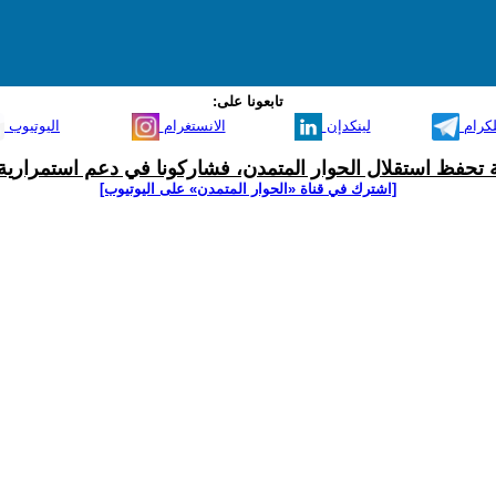
تابعونا على:
لكرام
لينكدإن
الانستغرام
اليوتيوب
ية تحفظ استقلال الحوار المتمدن، فشاركونا في دعم استمرارية 
[اشترك في قناة ‫«الحوار المتمدن» على اليوتيوب]