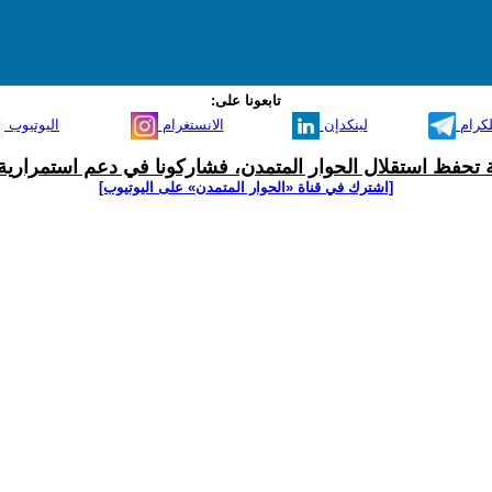
تابعونا على:
لكرام
لينكدإن
الانستغرام
اليوتيوب
ية تحفظ استقلال الحوار المتمدن، فشاركونا في دعم استمرارية 
[اشترك في قناة ‫«الحوار المتمدن» على اليوتيوب]