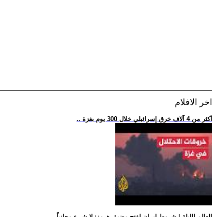
اخر الافلام
.. أكثر من 4 آلاف خرق إسرائيلي خلال 300 يوم بغزة
.. العالم الليلة | شروط إيران لفتح مضيق هرمز: لا شيء مجانياً