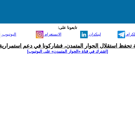
تابعونا على:
لكرام
لينكدإن
الانستغرام
اليوتيوب
ية تحفظ استقلال الحوار المتمدن، فشاركونا في دعم استمرارية 
[اشترك في قناة ‫«الحوار المتمدن» على اليوتيوب]