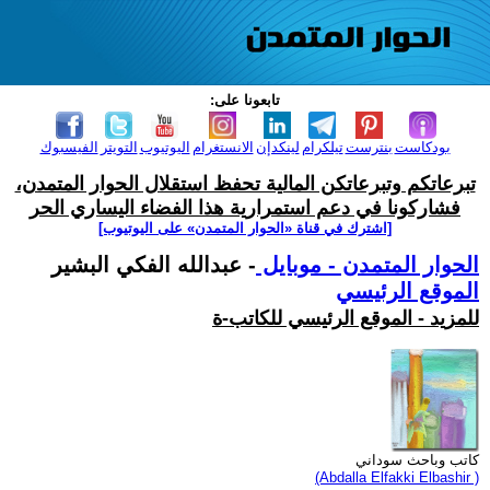
تابعونا على:
بودكاست
بنترست
تيلكرام
لينكدإن
الانستغرام
اليوتيوب
التويتر
الفيسبوك
تبرعاتكم وتبرعاتكن المالية تحفظ استقلال الحوار المتمدن،
فشاركونا في دعم استمرارية هذا الفضاء اليساري الحر
[اشترك في قناة ‫«الحوار المتمدن» على اليوتيوب]
الحوار المتمدن - موبايل
- عبدالله الفكي البشير
الموقع الرئيسي
للمزيد - الموقع الرئيسي للكاتب-ة
كاتب وباحث سوداني
(Abdalla Elfakki Elbashir )