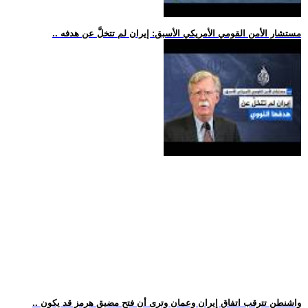
.. مستشار الأمن القومي الأمريكي الأسبق: إيران لم تتخلَّ عن هدفه
.. واشنطن تترقب اتفاق إيران وعمان وترى أن فتح مضيق هرمز قد يكون