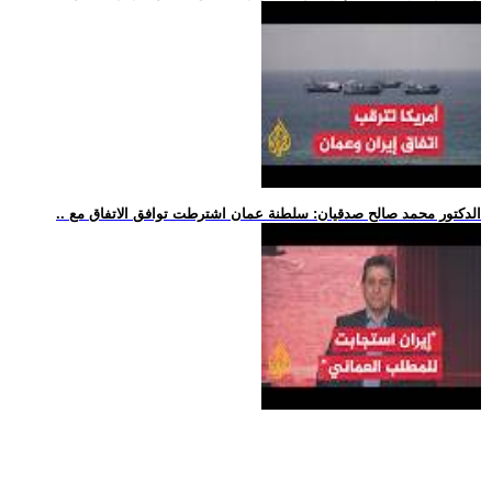
.. الدكتور محمد صالح صدقيان: سلطنة عمان اشترطت توافق الاتفاق مع