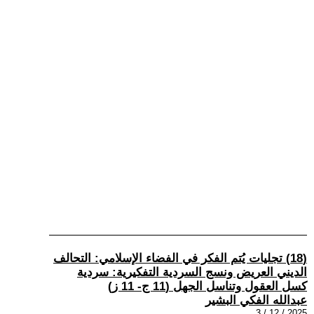
(18) تجليات يُتم الفكر في الفضاء الإسلامي: التحالف
الديني العريض ونسج السردية التفكيرية: سردية
كسل العقول وتناسل الجهل (11 ج- 11 ز)
عبدالله الفكي البشير
2025 / 12 / 3