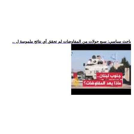
.. باحث سياسي: سبع جولات من المفاوضات لم تحقق أي نتائج ملموسة ل