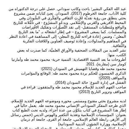
عبد الله الفكي البشير؛ باحث وكاتب سوداني. حصل على درجة الدكتوراه من
كلية الآداب، جامعة الخرطوم (2017)، السودان. تجئ كتاباته ضمن مشروع
بحثي ينطلق من رؤية نقديَّة للإِرثِ الثقافي والفِكْري في السُّودان وفي
المحيط الأفريقي والعَربي والإسْلامي. ويدعُو المشرُوع - في تأمُّلاته للتاريخ
والواقع ومُتطلبات المستقبل- إلى نقد التَّصوُّرات وتفكيك الافْتِراضات
والمسلمات. كما يسعى المشروع – في إطار انشغاله بـ "ما بعد التاريخ
المعلن"، وضمن إعادة قراءته للتاريخ المعلن- إلى المساهمة في اعادة النظر
في المفاهيم والمدلولات، وإعادة تَوصيف العناوين واللافتات الفكرية
والثَّقافية.
نشر العديد من المقالات الصحفية والأوراقِ العلميَّة، كما صدرت له بعض
الكتب، منها:
أطروحات ما بعد التنمية الاقتصادية: التنمية حرية- محمود محمد طه وأمارتيا
كومار سن (مقاربة)، 2021
محمود محمد طه وقضايا التهميش في السودان (2021)؛
الذكرى الخمسون للحكم بردة محمود محمد طه: الوقائع والمؤامرات
والمواقف (2020)؛
الفشل في إدارة التنوع: حالة السودان (2014).
صاحب الفهم الجديد للإسلام محمود محمد طه والمثقفون: قراءة في
المواقف وتزوير التاريخ (2013)؛
لديه مشروع بحثي مفتوح ومستمر، محوره وموضوعه الفهم الجديد للإسلام،
الذي طرحه المفكر السوداني الإنساني محمود محمد طه. يعمل حالياً في
إطار هذا المشروع في كتاب يتكوَّن من عدة أجزاء، ولديه تحت الطبع كتاب
بعنوان: المؤسسات الإسلامية وتغذية التكفير والهوس الديني (خمس رسائل
إلى الأزهر، رابطة العالم الإسلامي، جامعة أم القرى، جامعة أم درمان
الإسلامية، ووزارة الشؤون الدينية السودانية)
ويعمل كذلك في كتاب آخر بعنوان: السودان في المخيلة العربية الإسلامية: