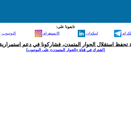
تابعونا على:
لكرام
لينكدإن
الانستغرام
اليوتيوب
ية تحفظ استقلال الحوار المتمدن، فشاركونا في دعم استمرارية 
[اشترك في قناة ‫«الحوار المتمدن» على اليوتيوب]