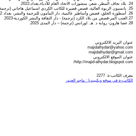
24. بلاد تخاف المطر، شعر، منشورات الاتحاد العام للأدباء،بغداد،2022.
25. بانسيون الربوة العالية، قصص قصيرة للكاتب الكردي اسماعيل هاجاني (ترجمة) دار الثقافة والنشر الكردية، بغداد 2022.
26. أسطورة الخلق، قصص وأساطير عالمية، دار المأمون للترجمة والنشر، بغداد 2022.
27.العنب المر-قصص من بلاد الكرد (ترجمة) - دار الثقافة والنشر الكوردية-2023
28.عصا هارون- رواية د. هـ. لورانس (ترجمة) – دار المدى 2025.
عنوان البريد الالكتروني
majidalhydar@yahoo.com
majidalhydar@gmail.com
عنوان الموقع الالكتروني
http://majid-alhydar.blogspot.com/
معرف الكاتب-ة: 2277
الكاتب-ة في موقع ويكيبيديا : ماجد الحيدر