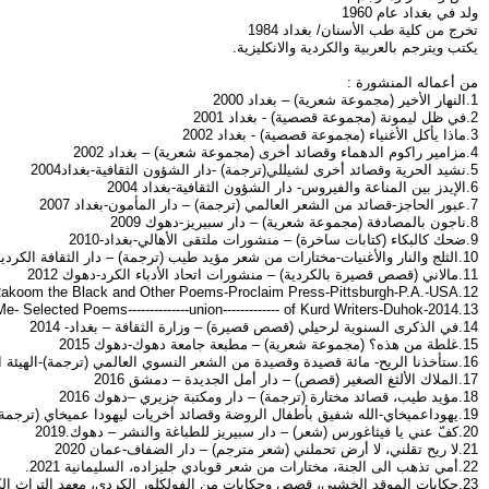
ولد في بغداد عام 1960
تخرج من كلية طب الأسنان/ بغداد 1984
يكتب ويترجم بالعربية والكردية والانكليزية.
من أعماله المنشورة :
1.النهار الأخير (مجموعة شعرية) – بغداد 2000
2.في ظل ليمونة (مجموعة قصصية) - بغداد 2001
3.ماذا يأكل الأغنياء (مجموعة قصصية) - بغداد 2002
4.مزامير راكوم الدهماء وقصائد أخرى (مجموعة شعرية) – بغداد 2002
5.نشيد الحرية وقصائد أخرى لشيللي(ترجمة) -دار الشؤون الثقافية-بغداد2004
6.الإيدز بين المناعة والفيروس- دار الشؤون الثقافية-بغداد 2004
7.عبور الحاجز-قصائد من الشعر العالمي (ترجمة) – دار المأمون-بغداد 2007
8.ناجون بالمصادفة (مجموعة شعرية) – دار سبيريز-دهوك 2009
9.ضحك كالبكاء (كتابات ساخرة) – منشورات ملتقى الأهالي-بغداد-2010
10.الثلج والنار والأغنيات-مختارات من شعر مؤيد طيب (ترجمة) – دار الثقافة الكردية-بغداد 2010
11.مالاني (قصص قصيرة بالكردية) – منشورات اتحاد الأدباء الكرد-دهوك 2012
12.The Psalms of Rakoom the Black and Other Poems-Proclaim Press-Pittsburgh-P.A.-USA
13.Yes, It’s Me- Selected Poems--------------union------------- of Kurd Writers-Duhok-2014
14.في الذكرى السنوية لرحيلي (قصص قصيرة) – وزارة الثقافة – بغداد- 2014
15.غلطة من هذه؟ (مجموعة شعرية) – مطبعة جامعة دهوك-دهوك 2015
16.ستأخذنا الريح- مائة قصيدة وقصيدة من الشعر النسوي العالمي (ترجمة)-الهيئة السورية للكتاب-دمشق 2016
17.الملاك الألثغ الصغير (قصص) – دار أمل الجديدة – دمشق 2016
18.مؤيد طيب، قصائد مختارة (ترجمة) – دار ومكتبة جزيري –دهوك 2016
19.يهوداعميخاي-الله شفيق بأطفال الروضة وقصائد أخريات ليهودا عميخاي (ترجمة)- دار ألكا- بلجيكا 2018
20.كفّ عني يا فيثاغورس (شعر) – دار سبيريز للطباغة والنشر – دهوك.2019
21.لا ريح تقلني، لا أرض تحملني (شعر مترجم) – دار الضفاف-عمان 2020
22.أمي تذهب الى الجنة، مختارات من شعر قوبادي جليزاده، السليمانية 2021.
23.حكايات الموقد الخشبي، قصص وحكايات من الفولكلور الكردي، معهد التراث الكردي، دهوك 2021.