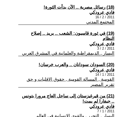
(18) رسائل مصرية .. الآن بدأت الثورة!
فادي عرودكي
2011 / 2 / 16
المجتمع المدني
(19) في ثورة قاسيون: الشعب .. يريد .. إصلاح
النظام
فادي عرودكي
2011 / 2 / 3
اليسار , الديمقراطية والعلمانية في المشرق العربي
(20) السودان سودانان .. والعرب خرسان!
فادي عرودكي
2011 / 1 / 14
القومية , المسالة القومية , حقوق الاقليات و حق
تقرير المصير
(21) من قيرغيزستان إلى ساحل العاج مرورا بتونس
.. جيفارا لم يمت!
فادي عرودكي
2011 / 1 / 7
اليسار , التحرر , والقوى الانسانية في العالم