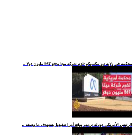
.. محكمة في ولاية نيو مكسيكو تلزم شركة ميتا بدفع 567 مليون دولا
.. الرئيس الأمريكي دونالد ترمب يوقع أمرا تنفيذيا يستهدف ما وصفه