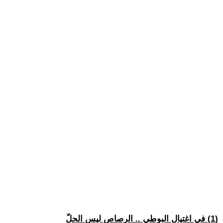
(1) في اغتيال البوطي .. الرصاص ليس الحلّ