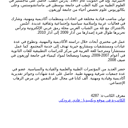
الأميركية. وُلِد في الكويت عام 1987. يدرس الطب. حاصل على ماجستير في
العلوم الطبية من كلية الطب في جامعة بوسطن في ماساتشوستس، وعلى
بكالوريوس علوم تخصص أحياء من جامعة أوريغون.
تولى مناصب قيادية مختلفة في اتحادات ومنظمات أكاديمية ومهنية، وشارك
في فعاليات عربية وإسلامية سياسية وإجتماعية وثقافية عديدة. أسّس
بالاشتراك مع ثلة من الشباب العربي مجلة رمق عربي الإلكترونية وترأس
تحريرها طوال فترة إصدارها من آذار 2009 إلى آذار 2010.
عمل في مختبري أبحاث خلال دراسته الأكاديمية والمهنية، وتطوع في عدة
عيادات ومستشفيات ومشاريع خيرية تهدف إلى خدمة المجتمع. كما عمل
مستشارا ومترجما للغة العربية في مركز للدراسات التطبيقية للغات الثانوية
في أعوام 2007-2009، ومعيدا ومصحّحا لمواد كيمياء في جامعة أوريغون في
صيف 2008.
حضر العديد من المؤتمرات الطبية والعلمية والقيادية والسياسية. عضو في
عدة جمعيات شرفية ومهنية طبية. حاصل على عدة شهادات وجوائز تقديرية
أكاديمية وقيادية ومهنية. ألّف كتابا في مجال علم النفس عن مرض الرهاب
الإجتماعي.
معرف الكاتب-ة: 4287
الكاتب-ة في موقع ويكيبيديا : فادي عرودكي