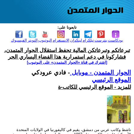
تابعونا على:
بودكاست
بنترست
تيلكرام
لينكدإن
الانستغرام
اليوتيوب
التويتر
الفيسبوك
تبرعاتكم وتبرعاتكن المالية تحفظ استقلال الحوار المتمدن،
فشاركونا في دعم استمرارية هذا الفضاء اليساري الحر
[اشترك في قناة ‫«الحوار المتمدن» على اليوتيوب]
الحوار المتمدن - موبايل
- فادي عرودكي
الموقع الرئيسي
للمزيد - الموقع الرئيسي للكاتب-ة
ناشط وكاتب عربي من دمشق، يقيم في كاليفورنيا في الولايات المتحدة