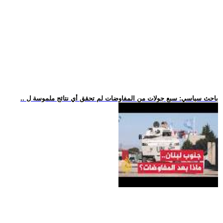
.. باحث سياسي: سبع جولات من المفاوضات لم تحقق أي نتائج ملموسة ل