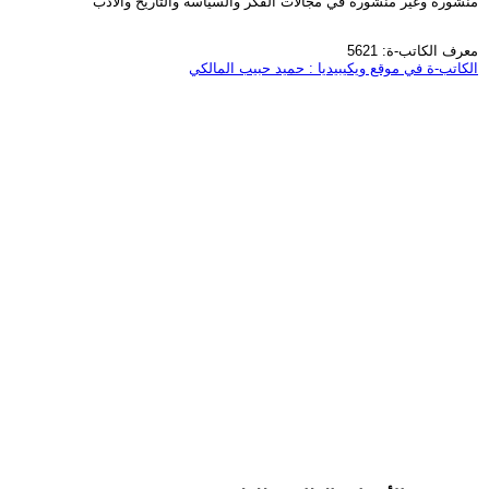
منشورة وغير منشورة في مجالات الفكر والسياسة والتأريخ والأدب
معرف الكاتب-ة: 5621
الكاتب-ة في موقع ويكيبيديا : حميد حبيب المالكي