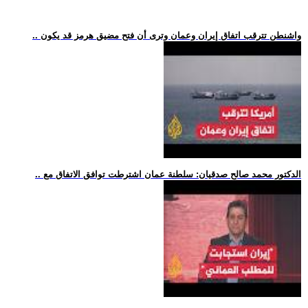
.. واشنطن تترقب اتفاق إيران وعمان وترى أن فتح مضيق هرمز قد يكون
.. الدكتور محمد صالح صدقيان: سلطنة عمان اشترطت توافق الاتفاق مع