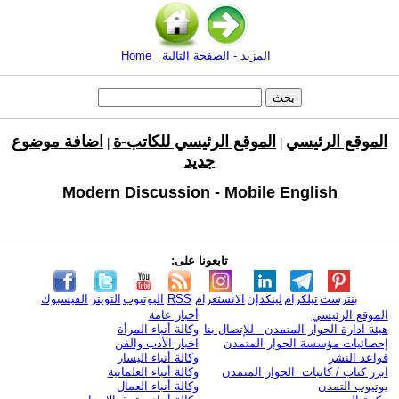
المزيد - الصفحة التالية
Home
الموقع الرئيسي
الموقع الرئيسي للكاتب-ة
اضافة موضوع
|
|
جديد
Modern Discussion - Mobile English
تابعونا على:
بنترست
تيلكرام
لينكدإن
الانستغرام
RSS
اليوتيوب
التويتر
الفيسبوك
الموقع الرئيسي
أخبار عامة
هيئة ادارة الحوار المتمدن - للإتصال بنا
وكالة أنباء المرأة
إحصائيات مؤسسة الحوار المتمدن
اخبار الأدب والفن
قواعد النشر
وكالة أنباء اليسار
ابرز كتاب / كاتبات الحوار المتمدن
وكالة أنباء العلمانية
يوتيوب التمدن
وكالة أنباء العمال