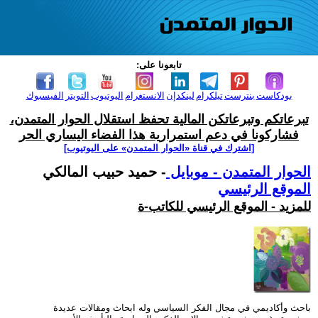
تابعونا على:
بودكاست
بنترست
تيلكرام
لينكدإن
الانستغرام
اليوتيوب
التويتر
الفيسبوك
تبرعاتكم وتبرعاتكن المالية تحفظ استقلال الحوار المتمدن،
فشاركونا في دعم استمرارية هذا الفضاء اليساري الحر
[اشترك في قناة ‫«الحوار المتمدن» على اليوتيوب]
الحوار المتمدن - موبايل
- حميد حبيب المالكي
الموقع الرئيسي
للمزيد - الموقع الرئيسي للكاتب-ة
باحث وأكاديمي في مجال الفكر السياسي وله ابحاث ومقالات عديدة