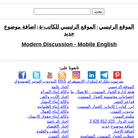
الموقع الرئيسي
الموقع الرئيسي للكاتب-ة
اضافة موضوع
|
|
جديد
Modern Discussion - Mobile English
تابعونا على:
بنترست
تيلكرام
لينكدإن
الانستغرام
RSS
اليوتيوب
التويتر
الفيسبوك
الموقع الرئيسي
أخبار عامة
هيئة ادارة الحوار المتمدن - للإتصال بنا
وكالة أنباء المرأة
إحصائيات مؤسسة الحوار المتمدن
اخبار الأدب والفن
قواعد النشر
وكالة أنباء اليسار
ابرز كتاب / كاتبات الحوار المتمدن
وكالة أنباء العلمانية
يوتيوب التمدن
وكالة أنباء العمال
مكتبة التمدن
وكالة أنباء حقوق الإنسان
عدد الزوار: 3,428,812,103
اخبار الرياضة
اضافة موضوع جديد
اخبار الاقتصاد
اضافة الاخبار
اخبار الطب والعلوم
حملات الحوار المتمدن التضامنية
اخبار التمدن