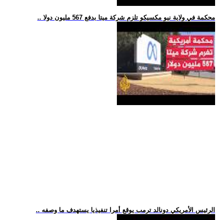
.. محكمة في ولاية نيو مكسيكو تلزم شركة ميتا بدفع 567 مليون دولا
.. الرئيس الأمريكي دونالد ترمب يوقع أمرا تنفيذيا يستهدف ما وصفه