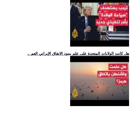
.. هل كانت الولايات المتحدة على علم ببنود الاتفاق الإيراني العم