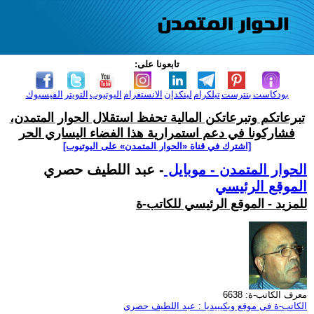
تابعونا على:
بودكاست
بنترست
تيلكرام
لينكدإن
الانستغرام
اليوتيوب
التويتر
الفيسبوك
تبرعاتكم وتبرعاتكن المالية تحفظ استقلال الحوار المتمدن،
فشاركونا في دعم استمرارية هذا الفضاء اليساري الحر
[اشترك في قناة ‫«الحوار المتمدن» على اليوتيوب]
الحوار المتمدن - موبايل
- عبد اللطيف حصري
الموقع الرئيسي
للمزيد - الموقع الرئيسي للكاتب-ة
معرف الكاتب-ة: 6638
الكاتب-ة في موقع ويكيبيديا : عبد اللطيف حصري