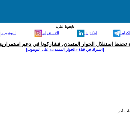
تابعونا على:
لكرام
لينكدإن
الانستغرام
اليوتيوب
ية تحفظ استقلال الحوار المتمدن، فشاركونا في دعم استمرارية 
[اشترك في قناة ‫«الحوار المتمدن» على اليوتيوب]
صات أخر