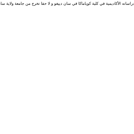
ية في كلية كوياماكا في سان دييغو و لا حقا تخرج من جامعة ولاية سان دييغو 2018 بدرجة بكلوريوس بدر