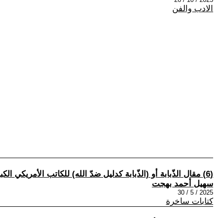
الادب والفن
(6) مقال الذّبابة أو (الذّبابة كدليل ضدّ الله) للكاتب الأمريكي الكبير مارك تواين ترجمة: سهيل أحمد بهجت
سهيل أحمد بهجت
2025 / 5 / 30
كتابات ساخرة