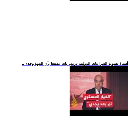
.. أستاذ تسوية الصراعات الدولية: ترمب بات مقتنعا بأن القوة وحده