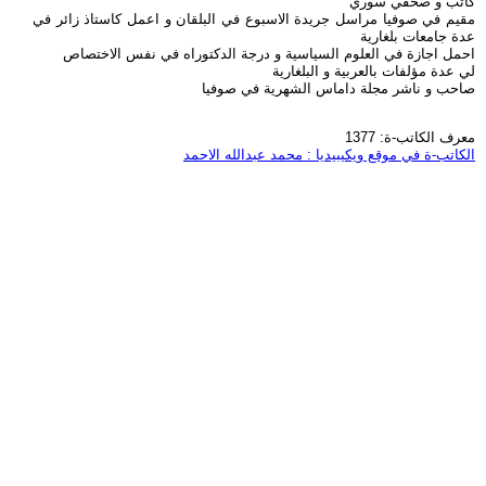
كاتب و صحفي سوري
مقيم في صوفيا مراسل جريدة الاسبوع في البلقان و اعمل كاستاذ زائر في
عدة جامعات بلغارية
احمل اجازة في العلوم السياسية و درجة الدكتوراه في نفس الاختصاص
لي عدة مؤلفات بالعربية و البلغارية
صاحب و ناشر مجلة داماس الشهرية في صوفيا
معرف الكاتب-ة: 1377
الكاتب-ة في موقع ويكيبيديا : محمد عبدالله الاحمد