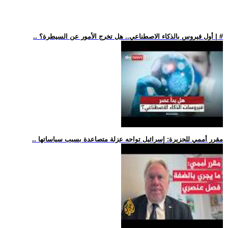
.. أول فيروس بالذكاء الاصطناعي.. هل تخرج الأمور عن السيطرة؟ | #
.. مقرر أممي للجزيرة: إسرائيل تواجه عزلة متصاعدة بسبب سياساتها