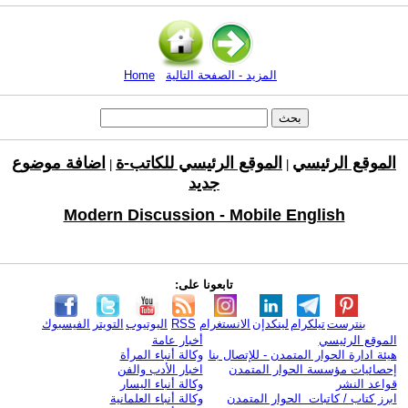
المزيد - الصفحة التالية
Home
الموقع الرئيسي
الموقع الرئيسي للكاتب-ة
اضافة موضوع
|
|
جديد
Modern Discussion - Mobile English
تابعونا على:
بنترست
تيلكرام
لينكدإن
الانستغرام
RSS
اليوتيوب
التويتر
الفيسبوك
الموقع الرئيسي
أخبار عامة
هيئة ادارة الحوار المتمدن - للإتصال بنا
وكالة أنباء المرأة
إحصائيات مؤسسة الحوار المتمدن
اخبار الأدب والفن
قواعد النشر
وكالة أنباء اليسار
ابرز كتاب / كاتبات الحوار المتمدن
وكالة أنباء العلمانية