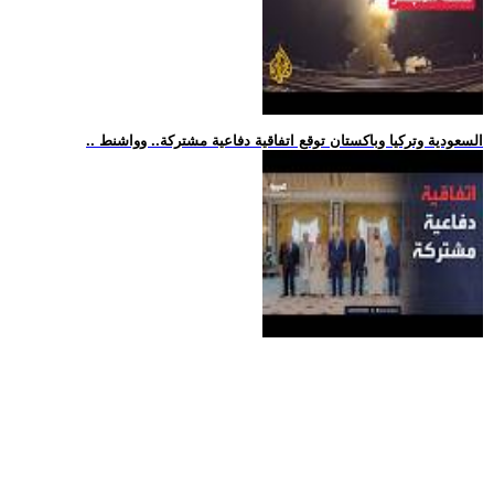
.. السعودية وتركيا وباكستان توقع اتفاقية دفاعية مشتركة.. وواشنط