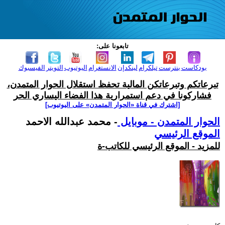
تابعونا على:
بودكاست
بنترست
تيلكرام
لينكدإن
الانستغرام
اليوتيوب
التويتر
الفيسبوك
تبرعاتكم وتبرعاتكن المالية تحفظ استقلال الحوار المتمدن،
فشاركونا في دعم استمرارية هذا الفضاء اليساري الحر
[اشترك في قناة ‫«الحوار المتمدن» على اليوتيوب]
الحوار المتمدن - موبايل
- محمد عبدالله الاحمد
الموقع الرئيسي
للمزيد - الموقع الرئيسي للكاتب-ة