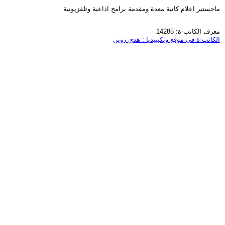
ماجستير اعلام كاتبة معدة ومقدمة برامج اذاعية وتلفزيونية
معرف الكاتب-ة: 14285
الكاتب-ة في موقع ويكيبيديا : هدى زوين