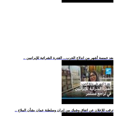
.. بعد خمسة أشهر من اندلاع الحرب... القدرة الشرائية للإيرانيين
.. ترقب للإعلان عن اتفاق وشيك بين إيران وسلطنة عمان بشأن الملاح