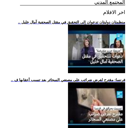
المجتمع المدني
اخر الافلام
.. منظمتان دوليتان تدعوان إلى التحقيق في مقتل الصحفية آمال خليل
.. فرنسا: مقترح لفرض ضرائب على مصنعي السجائر بعد تسبب أعقابها ف