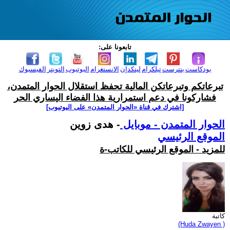
تابعونا على:
بودكاست
بنترست
تيلكرام
لينكدإن
الانستغرام
اليوتيوب
التويتر
الفيسبوك
تبرعاتكم وتبرعاتكن المالية تحفظ استقلال الحوار المتمدن،
فشاركونا في دعم استمرارية هذا الفضاء اليساري الحر
[اشترك في قناة ‫«الحوار المتمدن» على اليوتيوب]
الحوار المتمدن - موبايل
- هدى زوين
الموقع الرئيسي
للمزيد - الموقع الرئيسي للكاتب-ة
كاتبة
(Huda Zwayen )