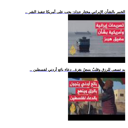
.. الخبير بالشأن الإيراني مختار حداد: يجب على أمريكا تنفيذ الشر
.. يد تسعى للرزق وقلبٌ ينبضُ بغزة.. دعاء بائع أردني لفسطين