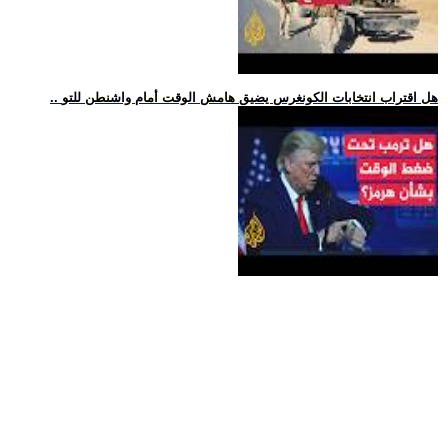
.. هل اقتراب انتخابات الكونغرس يضيق هامش الوقت أمام واشنطن للتو