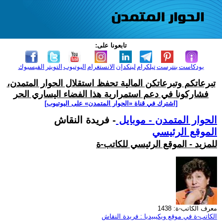
تابعونا على:
بودكاست
بنترست
تيلكرام
لينكدإن
الانستغرام
اليوتيوب
التويتر
الفيسبوك
تبرعاتكم وتبرعاتكن المالية تحفظ استقلال الحوار المتمدن،
فشاركونا في دعم استمرارية هذا الفضاء اليساري الحر
[اشترك في قناة ‫«الحوار المتمدن» على اليوتيوب]
الحوار المتمدن - موبايل
- فريدة النقاش
الموقع الرئيسي
للمزيد - الموقع الرئيسي للكاتب-ة
معرف الكاتب-ة: 1438
الكاتب-ة في موقع ويكيبيديا : فريدة النقاش