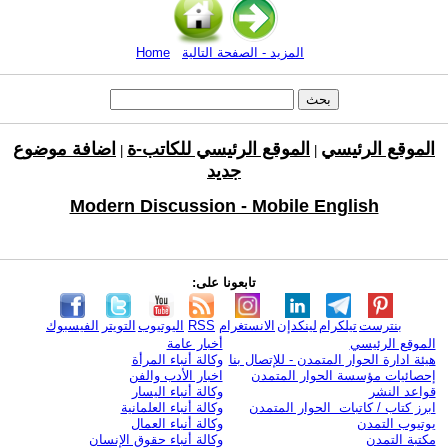
المزيد - الصفحة التالية
Home
الموقع الرئيسي
الموقع الرئيسي للكاتب-ة
اضافة موضوع
|
|
جديد
Modern Discussion - Mobile English
تابعونا على:
بنترست
تيلكرام
لينكدإن
الانستغرام
RSS
اليوتيوب
التويتر
الفيسبوك
الموقع الرئيسي
أخبار عامة
هيئة ادارة الحوار المتمدن - للإتصال بنا
وكالة أنباء المرأة
إحصائيات مؤسسة الحوار المتمدن
اخبار الأدب والفن
قواعد النشر
وكالة أنباء اليسار
ابرز كتاب / كاتبات الحوار المتمدن
وكالة أنباء العلمانية
يوتيوب التمدن
وكالة أنباء العمال
مكتبة التمدن
وكالة أنباء حقوق الإنسان