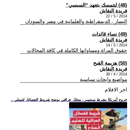
(48) لنتمسك بتعهد “السيسي”
فريدة النقاش
2014 / 5 / 22
اليسار , الديمقراطية والعلمانية في مصر والسودان
(49) نساء قائدات
فريدة النقاش
2014 / 5 / 14
حقوق المراة ومساواتها الكاملة في كافة المجالات
(50) هزيمة القبح
فريدة النقاش
2014 / 4 / 30
مواضيع وابحاث سياسية
اخر الافلام
.. خروج أمريكا بشرط سبتمبر.. محلل عراقي يوضح شروط الفصائل لتسلي