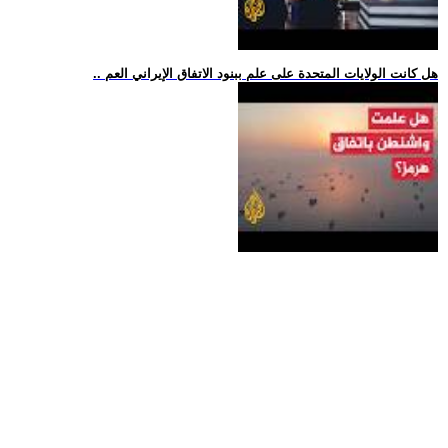
.. هل كانت الولايات المتحدة على علم ببنود الاتفاق الإيراني العم