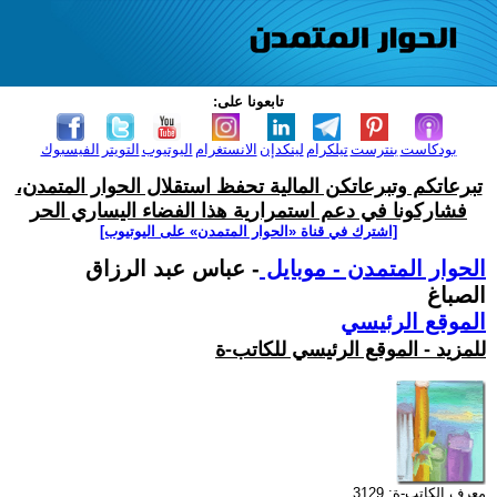
تابعونا على:
بودكاست
بنترست
تيلكرام
لينكدإن
الانستغرام
اليوتيوب
التويتر
الفيسبوك
تبرعاتكم وتبرعاتكن المالية تحفظ استقلال الحوار المتمدن،
فشاركونا في دعم استمرارية هذا الفضاء اليساري الحر
[اشترك في قناة ‫«الحوار المتمدن» على اليوتيوب]
الحوار المتمدن - موبايل
- عباس عبد الرزاق
الصباغ
الموقع الرئيسي
للمزيد - الموقع الرئيسي للكاتب-ة
معرف الكاتب-ة: 3129