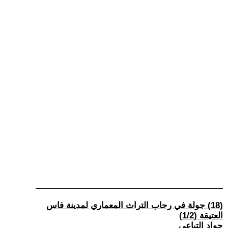
(18) جولة في رحاب التراث المعماري لمدينة فاس
العتيقة (1/2)
جواد التباعي