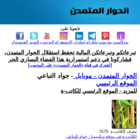
تابعونا على:
بودكاست
بنترست
تيلكرام
لينكدإن
الانستغرام
اليوتيوب
التويتر
الفيسبوك
تبرعاتكم وتبرعاتكن المالية تحفظ استقلال الحوار المتمدن،
فشاركونا في دعم استمرارية هذا الفضاء اليساري الحر
[اشترك في قناة ‫«الحوار المتمدن» على اليوتيوب]
الحوار المتمدن - موبايل
- جواد التباعي
الموقع الرئيسي
للمزيد - الموقع الرئيسي للكاتب-ة
معرف الكاتب-ة: 3175
الكاتب-ة في موقع ويكيبيديا : جواد التباعي