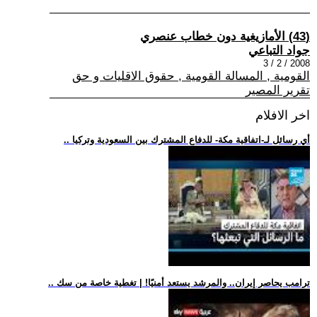
(43) الأمازيغية دون خطاب عنصري
جواد التباعي
2008 / 2 / 3
القومية , المسالة القومية , حقوق الاقليات و حق
تقرير المصير
اخر الافلام
.. أي رسائل لـ-اتفاقية مكة- للدفاع المشترك بين السعودية وتركيا
.. ترامب يحاصر إيران.. والمرشد يستعد أمنيًا! | تغطية خاصة من سك