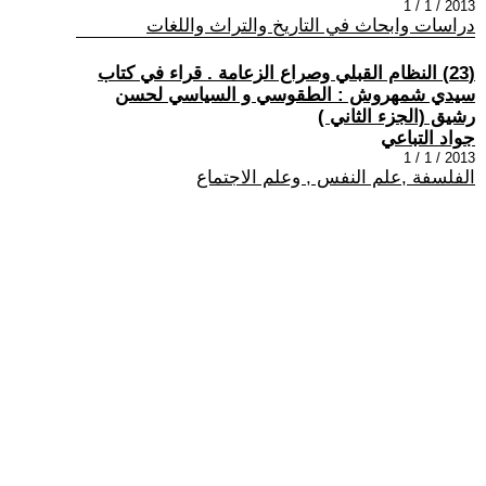
2013 / 1 / 1
دراسات وابحاث في التاريخ والتراث واللغات
(23) النظام القبلي وصراع الزعامة . قراء في كتاب
سيدي شمهروش : الطقوسي و السياسي لحسن
رشيق (الجزء الثاني )
جواد التباعي
2013 / 1 / 1
الفلسفة ,علم النفس , وعلم الاجتماع