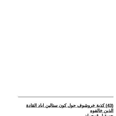
(43) كذبة خروشوف حول كون ستالين اباد القادة
الذين خالفوه
حسقيل قوجمان