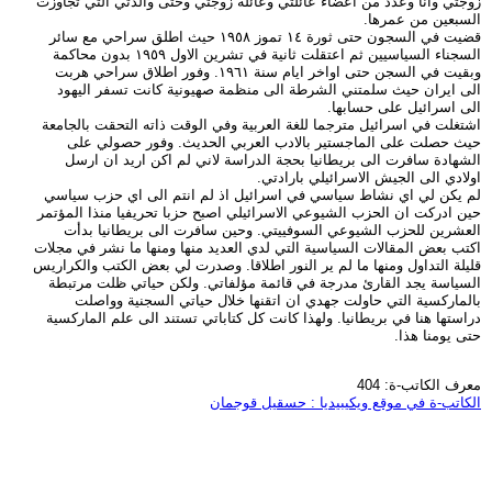
زوجتي وأنا وعدد من اعضاء عائلتي وعائلة زوجتي وحتى والدتي التي تجاوزت
السبعين من عمرها.
قضيت في السجون حتى ثورة ١٤ تموز ١٩٥٨ حيث اطلق سراحي مع سائر
السجناء السياسيين ثم اعتقلت ثانية في تشرين الاول ١٩٥٩ بدون محاكمة
وبقيت في السجن حتى اواخر ايام سنة ١٩٦١. وفور اطلاق سراحي هربت
الى ايران حيث سلمتني الشرطة الى منظمة صهيونية كانت تسفر اليهود
الى اسرائيل على حسابها.
اشتغلت في اسرائيل مترجما للغة العربية وفي الوقت ذاته التحقت بالجامعة
حيث حصلت على الماجستير بالادب العربي الحديث. وفور حصولي على
الشهادة سافرت الى بريطانيا بحجة الدراسة لاني لم اكن اريد ان ارسل
اولادي الى الجيش الاسرائيلي بارادتي.
لم يكن لي اي نشاط سياسي في اسرائيل اذ لم انتم الى اي حزب سياسي
حين ادركت ان الحزب الشيوعي الاسرائيلي اصبح حزبا تحريفيا منذا المؤتمر
العشرين للحزب الشيوعي السوفييتي. وحين سافرت الى بريطانيا بدأت
اكتب بعض المقالات السياسية التي لدي العديد منها ومنها ما نشر في مجلات
قليلة التداول ومنها ما لم ير النور اطلاقا. وصدرت لي بعض الكتب والكراريس
السياسة يجد القارئ مدرجة في قائمة مؤلفاتي. ولكن حياتي ظلت مرتبطة
بالماركسية التي حاولت جهدي ان اتقنها خلال حياتي السجنية وواصلت
دراستها هنا في بريطانيا. ولهذا كانت كل كتاباتي تستند الى علم الماركسية
حتى يومنا هذا.
معرف الكاتب-ة: 404
الكاتب-ة في موقع ويكيبيديا : حسقيل قوجمان