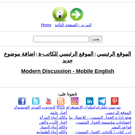
المزيد - الصفحة التالية
Home
الموقع الرئيسي
الموقع الرئيسي للكاتب-ة
اضافة موضوع
|
|
جديد
Modern Discussion - Mobile English
تابعونا على:
بنترست
تيلكرام
لينكدإن
الانستغرام
RSS
اليوتيوب
التويتر
الفيسبوك
الموقع الرئيسي
أخبار عامة
هيئة ادارة الحوار المتمدن - للإتصال بنا
وكالة أنباء المرأة
إحصائيات مؤسسة الحوار المتمدن
اخبار الأدب والفن
قواعد النشر
وكالة أنباء اليسار
ابرز كتاب / كاتبات الحوار المتمدن
وكالة أنباء العلمانية