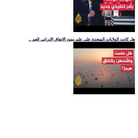
.. هل كانت الولايات المتحدة على علم ببنود الاتفاق الإيراني العم