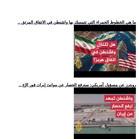
.. ما هي الخطوط الحمراء التي تتمسك بها واشنطن في الاتفاق المرتق
.. رويترز عن مسؤول أمريكي: سنرفع الحصار عن موانئ إيران فور الإع