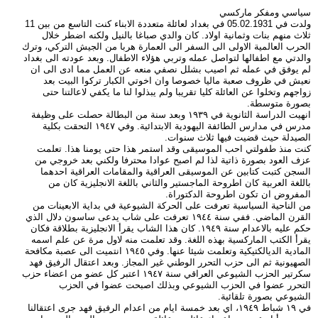
سياسي ومفكر ماركسي
ولدت في 05.02.1931 في بغداد لعائلة متعددة الابناء كنت التاسع من بين 11
ثلاث منهم بنات وثمانية اولاد. كان والدي صباغا بالنيل ولكنه اضطر خلال
الحرب العالمية الاولى الى السفر الى العمارة هربا من الجيش التركي، وترك
والدتي مع اطفالها لتواصل عمله وتربي هؤلاء الاطفال. وبعد عودته الى بغداد
لم يوفق في عمله ثم اصيب بشلل نصفي منعه عن العمل مما ادى الى ان
نعيش في ظروف صعبة ماليا خصوصا وان اخوتي الكبار تركوا البيت بعد
زواجهم وتخلوا عن العائلة كليا تقريبا ولم يبذلوا لنا ما يكفي لاعالتنا حتى
بصورة متوسطة.
انهيت الدراسة الثانوية في ١٩٣٩ وبعد سنة من البطالة حصلت على وظيفة
مدرس في مدارس الطائفة اليهودية الابتدائية. وفي ١٩٤٧ التحقت بكلية
الصيدلة حيث قضيت فيها ثلاث سنوات.
كنت منذ طفولتي احب الموسيقى وقد استمر هذا حتى يومنا هذا. تعلمت
عزف العود بصورة ذاتية لذا لم اصبح عوادا محترفا ولكني بعد خروجي من
السجن كتبت كتابين عن الموسيقى العراقية والمقامات العراقية احدهما
باللغة العربية كان اطروحة الماجستير والثاني باللغة الانجليزية كان من
المفروض ان تكون اطروحة الدكتوراة.
من الناحية السياسية تعرفت على الحركة الشيوعية في بداية الابعينات من
القرن الماضي. ففي سنة ١٩٤٤ تعرفت على شاب يدعى ساسون دلال الذي
حكم عليه بالاعدام سنة ١٩٤٩. كان هذا الشاب يقرأ الانجليزية بطلاقة فكان
يقرأ الكتب الماركسية بهذه اللغة. وقد تعلمت منه لاول مرة عن علم اسمه
المادية الديالكتيكية وتعلمت شيئا عنها. وفي ١٩٤٥ انتميت الى عصبة مكافحة
الصهيونية ثم الى حزب التحرر الوطني غير المجاز. وبعد اعتقال الرفيق فهد
سكرتير الحزب الشيوعي العراقي سنة ١٩٤٧ اعتبر كل عضو من اعضاء حزب
التحرر عضوا في الحزب الشيوعي وبذلك اصبحت عضوا في الحزب
الشيوعي بصورة تلقائية.
في ١٩ شباط ١٩٤٩، اي بعد خمسة ايام من اعدام الرفيق فهد جرى اعتقالنا