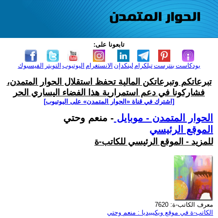
تابعونا على:
بودكاست
بنترست
تيلكرام
لينكدإن
الانستغرام
اليوتيوب
التويتر
الفيسبوك
تبرعاتكم وتبرعاتكن المالية تحفظ استقلال الحوار المتمدن،
فشاركونا في دعم استمرارية هذا الفضاء اليساري الحر
[اشترك في قناة ‫«الحوار المتمدن» على اليوتيوب]
الحوار المتمدن - موبايل
- منعم وحتي
الموقع الرئيسي
للمزيد - الموقع الرئيسي للكاتب-ة
معرف الكاتب-ة: 7620
الكاتب-ة في موقع ويكيبيديا : منعم وحتي