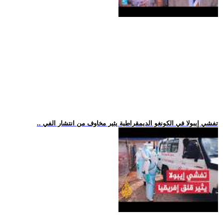
.. تفشي إيبولا في الكونغو الديمقراطية يثير مخاوف من انتشار الفي