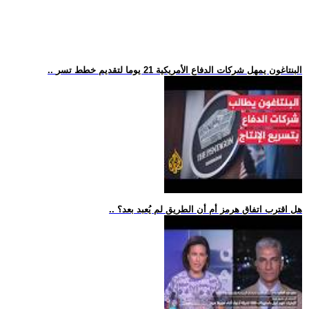
.. البنتاغون يمهل شركات الدفاع الأمريكية 21 يوما لتقديم خطط تسر
.. هل اقترب اتفاق هرمز أم أن الطريق لم يُعبد بعد؟