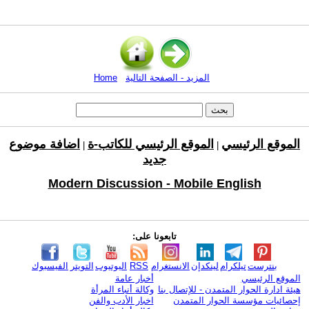
المزيد - الصفحة التالية
Home
الموقع الرئيسي
الموقع الرئيسي للكاتب-ة
اضافة موضوع
|
|
جديد
Modern Discussion - Mobile English
تابعونا على:
بنترست
تيلكرام
لينكدإن
الانستغرام
RSS
اليوتيوب
التويتر
الفيسبوك
الموقع الرئيسي
أخبار عامة
هيئة ادارة الحوار المتمدن - للإتصال بنا
وكالة أنباء المرأة
إحصائيات مؤسسة الحوار المتمدن
اخبار الأدب والفن