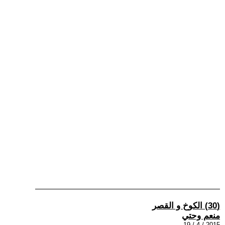
(30) الكوخ و القصر
منعم وحتي
2015 / 4 / 19