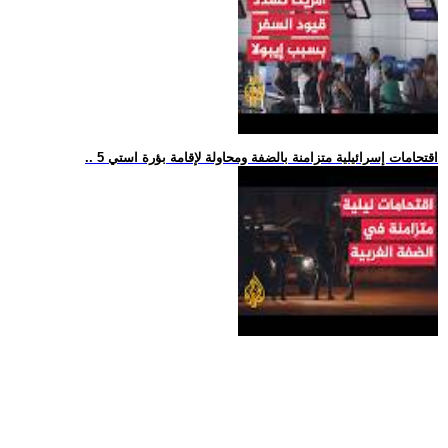
.. 5 اقتحامات إسرائيلية متزامنة بالضفة ومحاولة لإقامة بؤرة استي