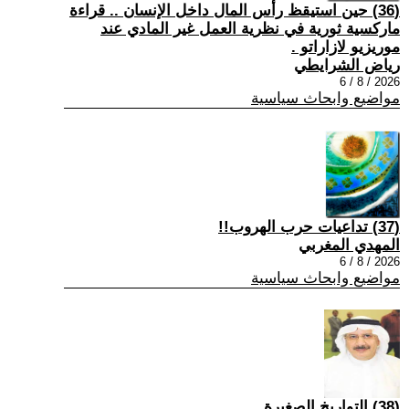
(36) حين استيقظ رأس المال داخل الإنسان .. قراءة
ماركسية ثورية في نظرية العمل غير المادي عند
موريزيو لازاراتو .
رياض الشرايطي
2026 / 8 / 6
مواضيع وابحاث سياسية
(37) تداعيات حرب الهروب!!
المهدي المغربي
2026 / 8 / 6
مواضيع وابحاث سياسية
(38) التواريخ الصغيرة