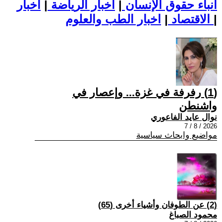
أنباء حقوق الإنسان
|
اخبار الرياضة
|
اخبار
|
اخبار الطب والعلوم
الاقتصاد
|
(1) رفرفة في غزة... وإعصار في
واشنطن
نوال عايد الفاعوري
2026 / 8 / 7
مواضيع وابحاث سياسية
(2) عن الطوفان وأشياء أخرى (65)
محمود الصباغ