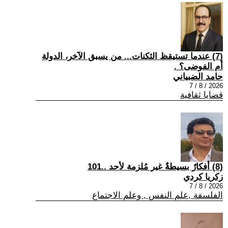
(7) عندما تستيقظ الثكنات... من يسبق الآخر، الدولة
أم الفوضى؟ .
حامد الضبياني
2026 / 8 / 7
قضايا ثقافية
(8) أفكارٌ بسيطةٌ غير مُلزمة لأحد ..101
زكريا كردي
2026 / 8 / 7
الفلسفة ,علم النفس , وعلم الاجتماع