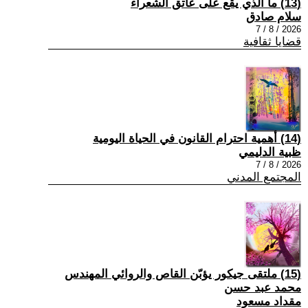
(13) ما الذي يقع على عاتق الشعراء
سلام صادق
2026 / 8 / 7
قضايا ثقافية
(14) أهمية احترام القانون في الحياة اليومية
ظبية الدليمي
2026 / 8 / 7
المجتمع المدني
(15) ملتقى جيكور يؤبّن القاص والروائي المهندس
محمد عبد حسن
مقداد مسعود