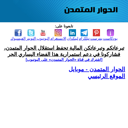
تابعونا على:
بودكاست
بنترست
تيلكرام
لينكدإن
الانستغرام
اليوتيوب
التويتر
الفيسبوك
تبرعاتكم وتبرعاتكن المالية تحفظ استقلال الحوار المتمدن،
فشاركونا في دعم استمرارية هذا الفضاء اليساري الحر
[اشترك في قناة ‫«الحوار المتمدن» على اليوتيوب]
الحوار المتمدن - موبايل
الموقع الرئيسي