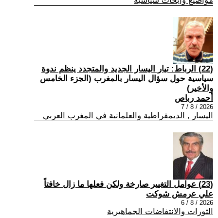
مواضيع وابحاث سياسية
(22) الرباط: تيار اليسار الجديد والمتجدد ينظم ندوة
سياسية حول سؤال اليسار بالمغرب (الجزء الخامس
والأخير)
أحمد رباص
2026 / 8 / 7
اليسار , الديمقراطية والعلمانية في المغرب العربي
(23) عوامل التغيير صارخة ولكن فعلها ما زال خافتاً
علي عرمش شوكت
2026 / 8 / 6
الثورات والانتفاضات الجماهيرية