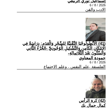
إسماعيل نوري الربيعي
2026 / 8 / 6
الادب والفن
(41) الْأَنْطُولُوجْيَا التِّقْنِيَّةُ لِلسِّحْرِ وَالْعَدَمِ: دِرَاسَةٌ فِي
الْإِمْكَانِ الْكَامِنِ وَالتَّشْكِيلِ الْوُجُودِيِّ -الجُزْءُ الثَّانِي
وَالسِّتُّونَ بَعْدَ الثَّلَاثِمِائَةِ-
حمودة المعناوي
2026 / 8 / 6
الفلسفة ,علم النفس , وعلم الاجتماع
(42) كرة الرأس
كمال جمال بك