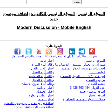
الموقع الرئيسي
الموقع الرئيسي للكاتب-ة
اضافة موضوع
|
|
جديد
Modern Discussion - Mobile English
تابعونا على:
بنترست
تيلكرام
لينكدإن
الانستغرام
RSS
اليوتيوب
التويتر
الفيسبوك
الموقع الرئيسي
أخبار عامة
هيئة ادارة الحوار المتمدن - للإتصال بنا
وكالة أنباء المرأة
إحصائيات مؤسسة الحوار المتمدن
اخبار الأدب والفن
قواعد النشر
وكالة أنباء اليسار
ابرز كتاب / كاتبات الحوار المتمدن
وكالة أنباء العلمانية
يوتيوب التمدن
وكالة أنباء العمال
مكتبة التمدن
وكالة أنباء حقوق الإنسان
عدد الزوار: 3,428,793,484
اخبار الرياضة
اضافة موضوع جديد
اخبار الاقتصاد
اضافة الاخبار
اخبار الطب والعلوم
حملات الحوار المتمدن التضامنية
اخبار التمدن
إضافة يوتيوب-فلم إلى يوتيوب التمدن
إضافة كتاب إلى مكتبة التمدن