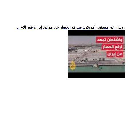
.. رويترز عن مسؤول أمريكي: سنرفع الحصار عن موانئ إيران فور الإع