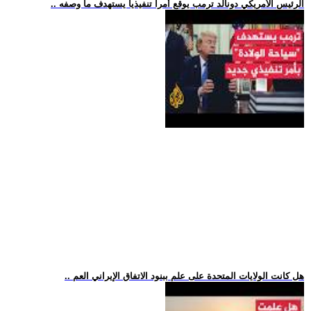
.. الرئيس الأمريكي دونالد ترمب يوقع أمرا تنفيذيا يستهدف ما وصفه
.. هل كانت الولايات المتحدة على علم ببنود الاتفاق الإيراني العم