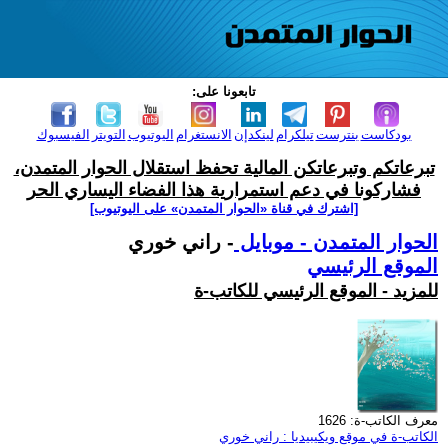
تابعونا على:
بودكاست
بنترست
تيلكرام
لينكدإن
الانستغرام
اليوتيوب
التويتر
الفيسبوك
تبرعاتكم وتبرعاتكن المالية تحفظ استقلال الحوار المتمدن،
فشاركونا في دعم استمرارية هذا الفضاء اليساري الحر
[اشترك في قناة ‫«الحوار المتمدن» على اليوتيوب]
الحوار المتمدن - موبايل
- راني خوري
الموقع الرئيسي
للمزيد - الموقع الرئيسي للكاتب-ة
معرف الكاتب-ة: 1626
الكاتب-ة في موقع ويكيبيديا : راني خوري