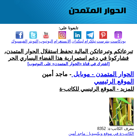
تابعونا على:
بودكاست
بنترست
تيلكرام
لينكدإن
الانستغرام
اليوتيوب
التويتر
الفيسبوك
تبرعاتكم وتبرعاتكن المالية تحفظ استقلال الحوار المتمدن،
فشاركونا في دعم استمرارية هذا الفضاء اليساري الحر
[اشترك في قناة ‫«الحوار المتمدن» على اليوتيوب]
الحوار المتمدن - موبايل
- ماجد أمين
الموقع الرئيسي
للمزيد - الموقع الرئيسي للكاتب-ة
معرف الكاتب-ة: 8352
الكاتب-ة في موقع ويكيبيديا : ماجد أمين