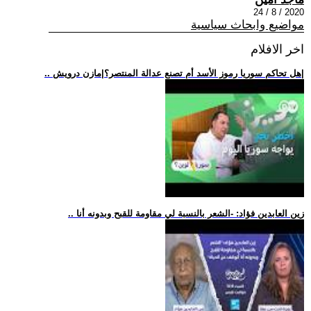
2020 / 8 / 24
مواضيع وابحاث سياسية
اخر الافلام
.. هل تحاكم سوريا رموز الأسد أم تصنع عدالة المنتصر؟|مازن درويش|
.. زين العابدين فؤاد: -الشعر بالنسبة لي مقاومة للقبح وبدونه أنا