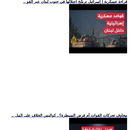
.. قراءة عسكرية | إسرائيل ترسّخ احتلالها في جنوب لبنان عبر القو
.. مخاوف تحركات القوات أم فرض السيطرة؟.. كواليس الخلاف على المل