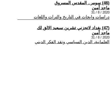
(46) سومر.. المقدس المسروق
ماجد أمين
2020 / 8 / 31
دراسات وابحاث في التاريخ والتراث واللغات
(47) بغداد لاتحزني تشرين سيعيد الالق لك
ماجد أمين
2020 / 8 / 31
العلمانية، الدين السياسي ونقد الفكر الديني