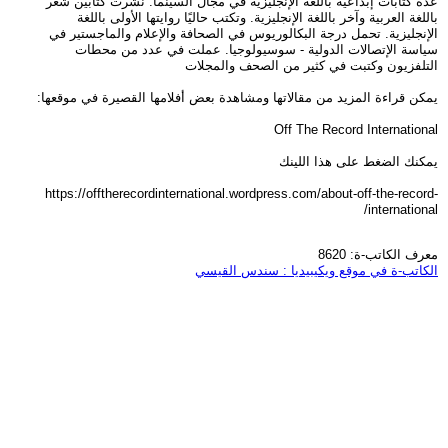
عدة كتابات إبداعية باللغة الإنجليزية في مجال السينما. نشرت كتابين شعر
باللغة العربية وآخر باللغة الإنجليزية. وتكتب حاليًا روايتها الأولى باللغة
الإنجليزية. تحمل درجة البكالوريوس في الصحافة والإعلام والماجستير في
سياسة الإتصالات الدولية - سوسيولوجيا. عملت في عدد من محطات
التلفزيون وكتبت في كثير من الصحف والمجلات
يمكن قراءة المزيد من مقالاتها ومشاهدة بعض أفلامها القصيرة في موقعها:
Off The Record International
يمكنك الضغط على هذا اللينك
https://offtherecordinternational.wordpress.com/about-off-the-record-
international/
معرف الكاتب-ة: 8620
الكاتب-ة في موقع ويكيبيديا : سندس القيسي