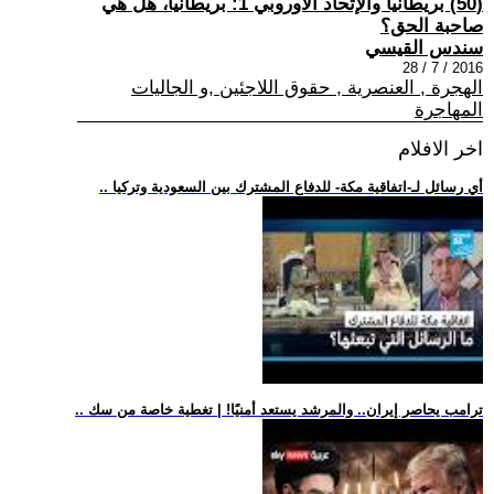
(50) بريطانيا والإتحاد الأوروبي 1: بريطانيا، هل هي
صاحبة الحق؟
سندس القيسي
2016 / 7 / 28
الهجرة , العنصرية , حقوق اللاجئين ,و الجاليات
المهاجرة
اخر الافلام
.. أي رسائل لـ-اتفاقية مكة- للدفاع المشترك بين السعودية وتركيا
.. ترامب يحاصر إيران.. والمرشد يستعد أمنيًا! | تغطية خاصة من سك