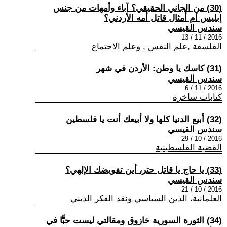
(30) من الجاني الحقيقي؟ آباء وأمهات من جنس
إبليس أم أمثال قاتل أمه الأردني؟
سندس القيسي
2016 / 11 / 13
الفلسفة ,علم النفس , وعلم الاجتماع
(31) كاسك يا وطن: الأردن في شهر
سندس القيسي
2016 / 11 / 6
كتابات ساخرة
(32) أبيع الدنيا كلها ولا أبيعك أنت يا فلسطين
سندس القيسي
2016 / 10 / 29
القضية الفلسطينية
(33) يا حاج يا قاتل حتر، أين تفويضك الإلهي؟
سندس القيسي
2016 / 10 / 21
العلمانية، الدين السياسي ونقد الفكر الديني
(34) الثورة السورية خازوق ومقالتي ليست حبًّا في