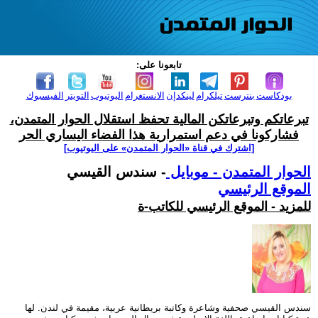
تابعونا على:
بودكاست
بنترست
تيلكرام
لينكدإن
الانستغرام
اليوتيوب
التويتر
الفيسبوك
تبرعاتكم وتبرعاتكن المالية تحفظ استقلال الحوار المتمدن،
فشاركونا في دعم استمرارية هذا الفضاء اليساري الحر
[اشترك في قناة ‫«الحوار المتمدن» على اليوتيوب]
الحوار المتمدن - موبايل
- سندس القيسي
الموقع الرئيسي
للمزيد - الموقع الرئيسي للكاتب-ة
سندس القيسي صحفية وشاعرة وكاتبة بريطانية عربية، مقيمة في لندن. لها