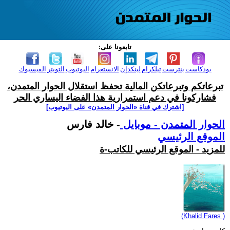
تابعونا على:
بودكاست
بنترست
تيلكرام
لينكدإن
الانستغرام
اليوتيوب
التويتر
الفيسبوك
تبرعاتكم وتبرعاتكن المالية تحفظ استقلال الحوار المتمدن،
فشاركونا في دعم استمرارية هذا الفضاء اليساري الحر
[اشترك في قناة ‫«الحوار المتمدن» على اليوتيوب]
الحوار المتمدن - موبايل
- خالد فارس
الموقع الرئيسي
للمزيد - الموقع الرئيسي للكاتب-ة
(Khalid Fares )