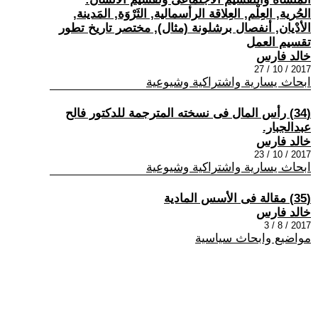
الحُرية, العِلْم, العِلاقة الرأسمالية, الثَرْوَة, المَدينة,
الأدْيان, أنفصال برشلونة (مثال), مختصر تاريخ تطور
تقسيم العمل
خالد فارس
2017 / 10 / 27
ابحاث يسارية واشتراكية وشيوعية
(34) رأس المال فى نسخته المترجمة للدكتور فالح
عبدالجبار.
خالد فارس
2017 / 10 / 23
ابحاث يسارية واشتراكية وشيوعية
(35) مقالة فى الأسس المادية
خالد فارس
2017 / 8 / 3
مواضيع وابحاث سياسية