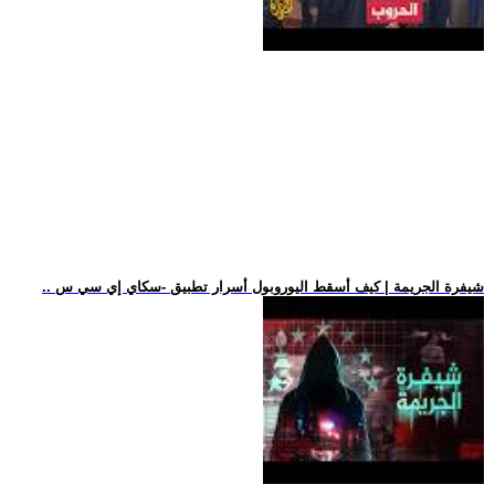
.. شيفرة الجريمة | كيف أسقط اليوروبول أسرار تطبيق -سكاي إي سي س