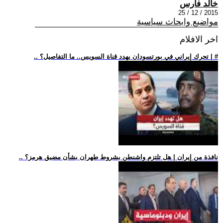
خالد فارس
2015 / 12 / 25
مواضيع وابحاث سياسية
اخر الافلام
.. تحرك إيراني في بورتسودان يهدد قناة السويس.. ما التفاصيل؟ | #
.. نافذة من إيران | هل تلتزم واشنطن بشروط طهران بشأن مضيق هرمز؟