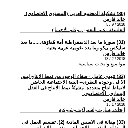
(30) تشكيلة المجتمع العربى (المستوى الاقتصادى).
خالد فارس
2018 / 9 / 5
الفلسفة ,علم النفس , وعلم الاجتماع
(31) سوريا ما بعد الديمقراطية أمة مُقاوَمَة......ما بعد
سايكس بيكو وما بعد -قومية عربية بعثية
خالد فارس
2018 / 2 / 13
مواضيع وابحاث سياسية
(32) مَهدى عامل - صفاء الوجود من نمط الانتاج ليس
الا فى وجوده النظرى-- البنية الاجتماعية الحاضن
لانماط انتاج متعددة. مَشيئَةْ نمط الانتاج فى العقل
اليسارى -الاقتصادوى-
خالد فارس
2018 / 1 / 1
ابحاث يسارية واشتراكية وشيوعية
(33) مقالة فى الاسس المادية (2). تقسيم العمل فى
المنشأة والتقسيم الاجتماعى وتقسيم الانسان: