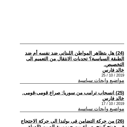
(24) هل يتظاهر المواطن اللبنانى ضد نفسه أم ضد
الطبقة السياسية؟ تحديات الانتقال من التعميم الى
التخصيص.
خالد فارس
2019 / 10 / 25
مواضيع وابحاث سياسية
(25) انسحاب ترامب من سوريا: صراع قومى-قومى.
خالد فارس
2019 / 10 / 17
مواضيع وابحاث سياسية
(26) من حركة التضامن فى بولندا الى حركة الاحتجاج
فى هونج كونج. صراع بين جمهورية الصين (الدولة