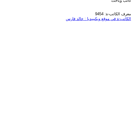
كاتب وباحث
معرف الكاتب-ة: 9454
الكاتب-ة في موقع ويكيبيديا : خالد فارس