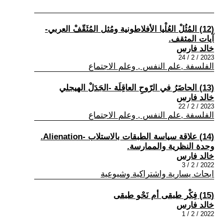
(12) المُثُلْ العُلْيا الأفلاطونية ومُثل المُثَقّفْ العربي-
آيات المثقف.
خالد فارس
2023 / 2 / 24
الفلسفة ,علم النفس , وعلم الاجتماع
(13) الحاضَرُ في الرّوحِ العاقِلَة -الجَدَلْ الهيجلي
خالد فارس
2023 / 2 / 22
الفلسفة ,علم النفس , وعلم الاجتماع
(14) علاقة سياسة الطبقات بالاستلاب -Alienation.
وحدة النظرية والممارسة.
خالد فارس
2022 / 2 / 3
ابحاث يسارية واشتراكية وشيوعية
(15) فِكْر طبقى أم نَحْو طبقى
خالد فارس
2022 / 2 / 1