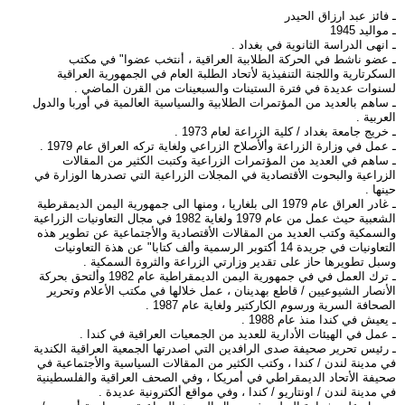
ـ فائز عبد ارزاق الحيدر
ـ مواليد 1945
ـ انهى الدراسة الثانوية في بغداد .
ـ عضو ناشط في الحركة الطلابية العراقية ، أنتخب عضوا" في مكتب
السكرتارية واللجنة التنفيذية لأتحاد الطلبة العام في الجمهورية العراقية
لسنوات عديدة في فترة الستينات والسبعينات من القرن الماضي .
ـ ساهم بالعديد من المؤتمرات الطلابية والسياسية العالمية في أوربا والدول
العربية .
ـ خريج جامعة بغداد / كلية الزراعة لعام 1973 .
ـ عمل في وزارة الزراعة وألأصلاح الزراعي ولغاية تركه العراق عام 1979 .
ـ ساهم في العديد من المؤتمرات الزراعية وكتبت الكثير من المقالات
الزراعية والبحوت الأقتصادية في المجلات الزراعية التي تصدرها الوزارة في
حينها .
ـ غادر العراق عام 1979 الى بلغاريا ، ومنها الى جمهورية اليمن الديمقرطية
الشعبية حيث عمل من عام 1979 ولغاية 1982 في مجال التعاونيات الزراعية
والسمكية وكتب العديد من المقالات الأقتصادية والأجتماعية عن تطوير هذه
التعاونيات في جريدة 14 أكتوبر الرسمية وألف كتابا" عن هذة التعاونيات
وسبل تطويرها حاز على تقدير وزارتي الزراعة والثروة السمكية .
ـ ترك العمل في في جمهورية اليمن الديمقراطية عام 1982 وألتحق بحركة
الأنصار الشيوعيين / قاطع بهدينان ، عمل خلالها في مكتب الأعلام وتحرير
الصحافة السرية ورسوم الكاركتير ولغاية عام 1987 .
ـ يعيش في كندا منذ عام 1988 .
ـ عمل في الهيئات الأدارية للعديد من الجمعيات العراقية في كندا .
ـ رئيس تحرير صحيفة صدى الرافدين التي اصدرتها الجمعية العراقية الكندية
في مدينة لندن / كندا ، وكتب الكثير من المقالات السياسية والأجتماعية في
صحيفة الأتحاد الديمقراطي في أمريكا ، وفي الصحف العراقية والفلسطينية
في مدينة لندن / اونتاريو / كندا ، وفي مواقع ألكترونية عديدة .