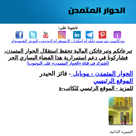
تابعونا على:
بودكاست
بنترست
تيلكرام
لينكدإن
الانستغرام
اليوتيوب
التويتر
الفيسبوك
تبرعاتكم وتبرعاتكن المالية تحفظ استقلال الحوار المتمدن،
فشاركونا في دعم استمرارية هذا الفضاء اليساري الحر
[اشترك في قناة ‫«الحوار المتمدن» على اليوتيوب]
الحوار المتمدن - موبايل
- فائز الحيدر
الموقع الرئيسي
للمزيد - الموقع الرئيسي للكاتب-ة
السيرة الذاتية