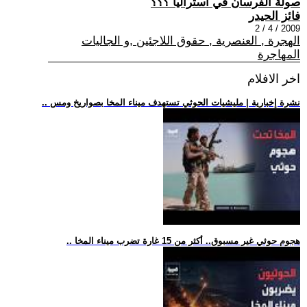
صولة الفرسان في استراليا ؟؟؟
فائز الحيدر
2009 / 4 / 2
الهجرة , العنصرية , حقوق اللاجئين ,و الجاليات
المهاجرة
اخر الافلام
.. نشرة إخبارية | مليشيات الحوثي تستهدف ميناء المخا بصواريخ ومس
.. هجوم حوثي غير مسبوق.. أكثر من 15 غارة تضرب ميناء المخا