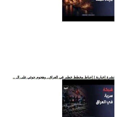
.. نشرة إخبارية | إحباط مخطط خطير في العراق.. وهجوم حوثي على ال