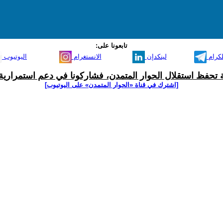
تابعونا على:
لكرام
لينكدإن
الانستغرام
اليوتيوب
ية تحفظ استقلال الحوار المتمدن، فشاركونا في دعم استمرارية 
[اشترك في قناة ‫«الحوار المتمدن» على اليوتيوب]