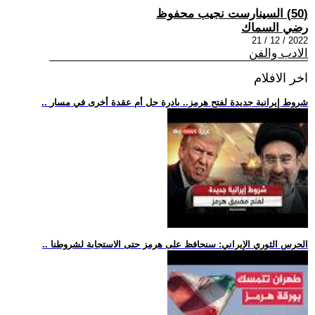
(50) السينارست نجيب محفوظ
رضي السماك
2022 / 12 / 21
الادب والفن
اخر الافلام
.. شروط إيرانية جديدة لفتح هرمز.. بادرة حل أم عقدة أخرى في مسار
.. الحرس الثوري الإيراني: سنحافظ على هرمز حتى الاستجابة لشروطنا