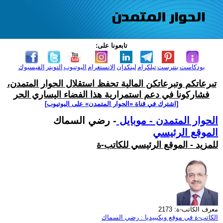
تابعونا على:
بودكاست
بنترست
تيلكرام
لينكدإن
الانستغرام
اليوتيوب
التويتر
الفيسبوك
تبرعاتكم وتبرعاتكن المالية تحفظ استقلال الحوار المتمدن،
فشاركونا في دعم استمرارية هذا الفضاء اليساري الحر
[اشترك في قناة ‫«الحوار المتمدن» على اليوتيوب]
الحوار المتمدن - موبايل
- رضي السماك
الموقع الرئيسي
للمزيد - الموقع الرئيسي للكاتب-ة
معرف الكاتب-ة: 2173
الكاتب-ة في موقع ويكيبيديا : رضي السماك