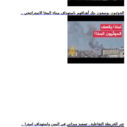
.. الحوثيون يوسعون بنك أهدافهم باستهداف ميناء المخا الاستراتيجي
.. عبر الخريطة التفاعلية.. تصعيد ميداني في اليمن واستهداف استرا