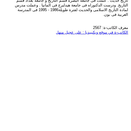
تاريخ حديث . عملت فى جامعة البصرة قسم التاريخ و جامعة بغداد قسم
التاريخ. ودرست الدكتوراه فى جامعة هيدلبرج فى المانيا . وعملت مدرس
لمادة التاريخ الاسلامى والحديث لفترة طويلة1986 - 1995 فى المدرسة
العربية فى بون.
معرف الكاتب-ة: 2567
الكاتب-ة في موقع ويكيبيديا : على عجيل منهل