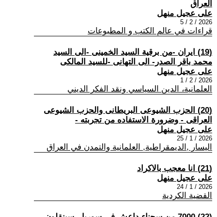
العراق
على عجيل منهل
2026 / 2 / 5
قراءات في عالم الكتب و المطبوعات
(19) ايران -من برقية السيد الخمينى -الى السيد
محمد باقر الصدر- الى التهانى -للسيد المالكى
على عجيل منهل
2026 / 2 / 1
العلمانية، الدين السياسي ونقد الفكر الديني
(20) الحزب الشيوعى البريطانى والحزب الشيوعى
العراقى - وضرورة الاستفاده من تجربته -
على عجيل منهل
2026 / 1 / 25
اليسار ,الديمقراطية, العلمانية والتمدن في العراق
(21) انا معجب بالاكراد
على عجيل منهل
2026 / 1 / 24
القضية الكردية
(22) 7000 من سجناء داعش فى سوريا - سينقلون -