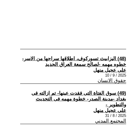
(48) اليزابيث تسوركوف، اطلاقها سراحها من الاسر-
خطوه مهمه -لصالح سمعة العراق الجديد
على عجيل منهل
2025 / 9 / 10
حقوق الانسان
(49) سوق الفتاة التى فقدت عينها- تم ازالته فى
بغداد -مدينة الصدر- خطوة مهمه فى التحديث
والتطوير -
على عجيل منهل
2025 / 8 / 31
المجتمع المدني