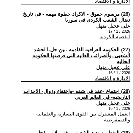
الادارة و الاقتصاد
(26) مرسوم حقوق - الاكراد خطوة مهمه - فى تاريخ
نضال الشعب الكردى فى سوريا
على عجيل منهل
2026 / 1 / 17
القضية الكردية
(27) الحكومه العراقيه القادمه -بين حل-ا لحشد
الشعبى -والضرائب العاليه التى فرضتها الحكومه
الحاليه
على عجيل منهل
2026 / 1 / 16
الادارة و الاقتصاد
(28) اجتماع -عقد فى شقه -واختفاء وزوال- الاحزاب
التاريخيه- فى العالم العربى
على عجيل منهل
2026 / 1 / 16
العمل المشترك بين القوى اليسارية والعلمانية
والديمقرطية
(29) النفط مستعبد الشعوب - فنزويلا نموذجا