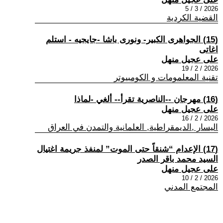
2026 / 3 / 5
القضية الكردية
(15) الجواهرى الكبير- ونورى باشا -جايجيه - استلم
اغاتى
على عجيل منهل
2026 / 2 / 19
تقنية المعلمومات و الكومبيوتر
(16) مهرجان --الناصرية تقرأ-- ألغي -لماذا
على عجيل منهل
2026 / 2 / 16
اليسار ,الديمقراطية, العلمانية والتمدن في العراق
(17) الإعدام “شنقاً حتى الموت” لمنفذ جريمة اغتيال
السيد محمد باقر الصدر
على عجيل منهل
2026 / 2 / 10
المجتمع المدني