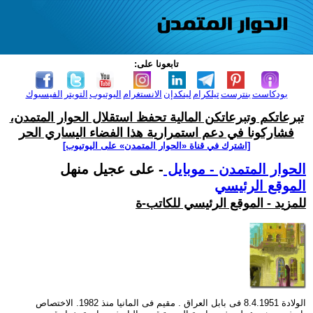
تابعونا على:
بودكاست
بنترست
تيلكرام
لينكدإن
الانستغرام
اليوتيوب
التويتر
الفيسبوك
تبرعاتكم وتبرعاتكن المالية تحفظ استقلال الحوار المتمدن،
فشاركونا في دعم استمرارية هذا الفضاء اليساري الحر
[اشترك في قناة ‫«الحوار المتمدن» على اليوتيوب]
الحوار المتمدن - موبايل
- على عجيل منهل
الموقع الرئيسي
للمزيد - الموقع الرئيسي للكاتب-ة
الولادة 8.4.1951 فى بابل العراق . مقيم فى المانيا منذ 1982. الاختصاص