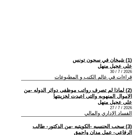
(1) شيخان في سجون تونس
على عجيل منهل
2026 / 7 / 30
قراءات في عالم الكتب و المطبوعات
(2) لماذا لم تصرف رواتب موظفى دوائر الدوله -من
الاموال المنهوبه والتى اعيدت لخزينتها
على عجيل منهل
2026 / 7 / 27
الفساد الإداري والمالي
(3) سحب الجنسيه -الكويتيه -من الدكتور- طالب
الرفاعى- عمل مدان واحمق