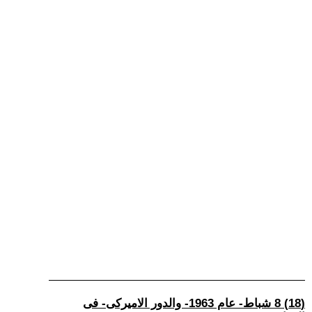
(18) 8 شباط- عام 1963- والدور الاميركى- فى