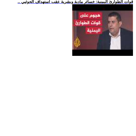
.. قوات الطوارئ اليمنية: خسائر مادية وبشرية عقب استهداف الحوثيي