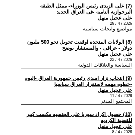
(7) على الزيدى رئيس الوزراء- ممثل الطبقه
البرجوازيه الناميه -فى العراق الجديد
على عجيل منهل
2026 / 4 / 29
مواضيع وابحاث سياسية
(8) الولايات المتحده اوقفت تحويل نحو 500 مليون
دولار - عراقى - والمستشار يوضح
على عجيل منهل
2026 / 4 / 23
السياسة والعلاقات الدولية
(9) انتخاب نزار اميدى رئيس جمهورية العراق -اليوم
-خطوه مهمه لاستقرار العراق سياسيا
على عجيل منهل
2026 / 4 / 11
المجتمع المدني
(10) حصول اكراد سوريا على الجنسيه مكسب كبير
للقضية الكرديه
على عجيل منهل
2026 / 4 / 8