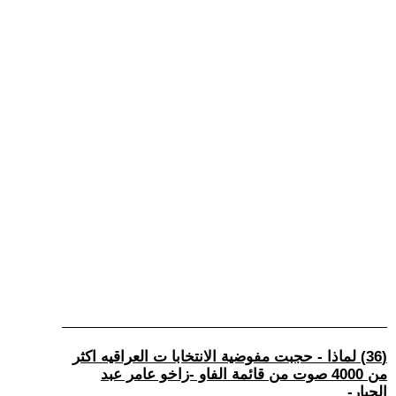
(36) لماذا - حجبت مفوضية الانتخابا ت العراقيه اكثر
من 4000 صوت من قائمة الفاو -زاخو عامر عبد
الجبار-