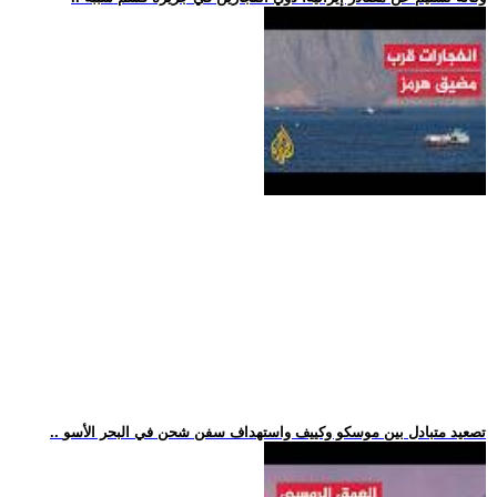
.. تصعيد متبادل بين موسكو وكييف واستهداف سفن شحن في البحر الأسو