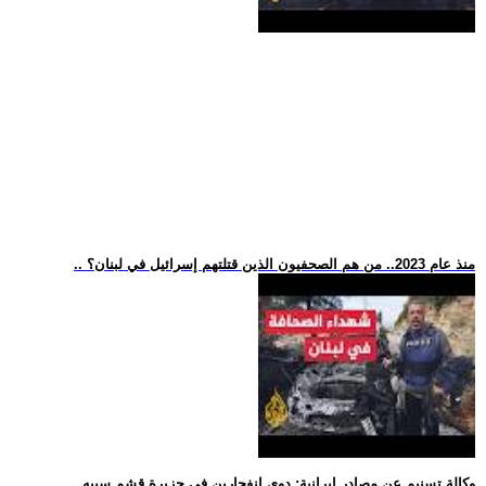
.. منذ عام 2023.. من هم الصحفيون الذين قتلتهم إسرائيل في لبنان؟
.. وكالة تسنيم عن مصادر إيرانية: دوي انفجارين في جزيرة قشم سببه