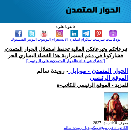
تابعونا على:
بودكاست
بنترست
تيلكرام
لينكدإن
الانستغرام
اليوتيوب
التويتر
الفيسبوك
تبرعاتكم وتبرعاتكن المالية تحفظ استقلال الحوار المتمدن،
فشاركونا في دعم استمرارية هذا الفضاء اليساري الحر
[اشترك في قناة ‫«الحوار المتمدن» على اليوتيوب]
الحوار المتمدن - موبايل
- رويدة سالم
الموقع الرئيسي
للمزيد - الموقع الرئيسي للكاتب-ة
معرف الكاتب-ة: 2827
الكاتب-ة في موقع ويكيبيديا : رويدة سالم