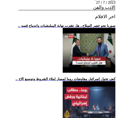
2013 / 7 / 27
الادب والفن
اخر الافلام
.. سوريا نحو حصر السلاح.. هل تقترب نهاية الميليشيات واندماج قسد
.. كيف تحول إسرائيل مفاوضات روما لمسار إملاء الشروط وتوسيع الاح