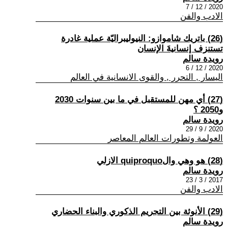
2020 / 12 / 7
الادب والفن
(26) باتريك شاموازو: النيوليبراليّة عملية غادرة
تستنزف إنسانيةَ الإنسان
رويدة سالم
2020 / 12 / 6
اليسار , التحرر , والقوى الانسانية في العالم
(27) أي مهن للمستقبل في ما بين سنوات 2030
و2050 ؟
رويدة سالم
2020 / 9 / 29
العولمة وتطورات العالم المعاصر
(28) هو وهي والquiproquo الازلي
رويدة سالم
2017 / 3 / 23
الادب والفن
(29) الأنوثة بين التجريم الذكوري والبناء الحضاري
رويدة سالم