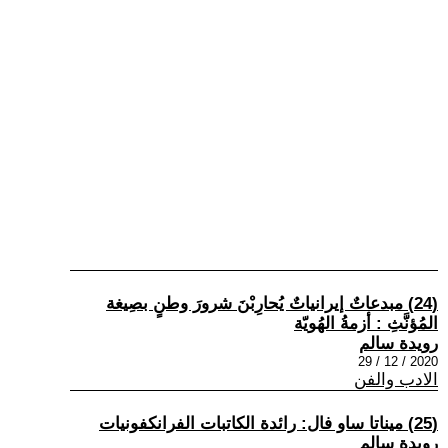
(24) مبدعاتٌ إيرانياتٌ يُحارِبْنَ شرورَ وطنٍ بصِيغة
المُؤنَّثِ : أزمةُ الهُويّة
رويدة سالم
2020 / 12 / 29
الادب والفن
(25) ميناتا ساو فال: رائدة الكاتبات الفرانكفونيات
رويدة سالم