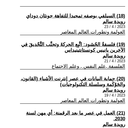
(18) السيلفي بوصفه تمجيدا للتفاهة جونثان دوداي
رويدة سالم
2023 / 4 / 23
العولمة وتطورات العالم المعاصر
(19) فلسفةُ الحُشود: اتَّبِع الحركةَ وتجنَّب التَّحْديقَ في
الآخرين يانيس كونستانتينيداس
رويدة سالم
2023 / 4 / 21
الفلسفة ,علم النفس , وعلم الاجتماع
(20) حماية البيانات في عصر إنترنت الأشياء (القانون،
والحَوْكَمة وسلسلة التكنولوجيات)
رويدة سالم
2023 / 4 / 19
العولمة وتطورات العالم المعاصر
(21) العمل في عصر ما بعد الرقمنة: أي مهن لسنة
2030.
رويدة سالم