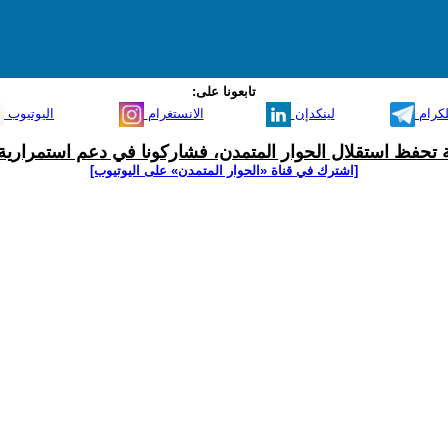
تابعونا على:
لكرام
لينكدإن
الانستغرام
اليوتيوب
ية تحفظ استقلال الحوار المتمدن، فشاركونا في دعم استمرارية 
[اشترك في قناة ‫«الحوار المتمدن» على اليوتيوب]