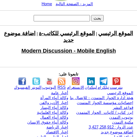
المزيد - الصفحة التالية
Home
الموقع الرئيسي
الموقع الرئيسي للكاتب-ة
اضافة موضوع
|
|
جديد
Modern Discussion - Mobile English
تابعونا على:
بنترست
تيلكرام
لينكدإن
الانستغرام
RSS
اليوتيوب
التويتر
الفيسبوك
الموقع الرئيسي
أخبار عامة
هيئة ادارة الحوار المتمدن - للإتصال بنا
وكالة أنباء المرأة
إحصائيات مؤسسة الحوار المتمدن
اخبار الأدب والفن
قواعد النشر
وكالة أنباء اليسار
ابرز كتاب / كاتبات الحوار المتمدن
وكالة أنباء العلمانية
يوتيوب التمدن
وكالة أنباء العمال
مكتبة التمدن
وكالة أنباء حقوق الإنسان
عدد الزوار: 3,427,258,912
اخبار الرياضة
اضافة موضوع جديد
اخبار الاقتصاد
اضافة الاخبار
اخبار الطب والعلوم