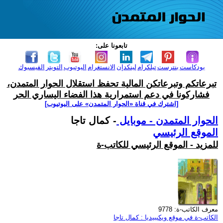
تابعونا على:
بودكاست
بنترست
تيلكرام
لينكدإن
الانستغرام
اليوتيوب
التويتر
الفيسبوك
تبرعاتكم وتبرعاتكن المالية تحفظ استقلال الحوار المتمدن،
فشاركونا في دعم استمرارية هذا الفضاء اليساري الحر
[اشترك في قناة ‫«الحوار المتمدن» على اليوتيوب]
الحوار المتمدن - موبايل
- كمال تاجا
الموقع الرئيسي
للمزيد - الموقع الرئيسي للكاتب-ة
معرف الكاتب-ة: 9778
الكاتب-ة في موقع ويكيبيديا : كمال تاجا