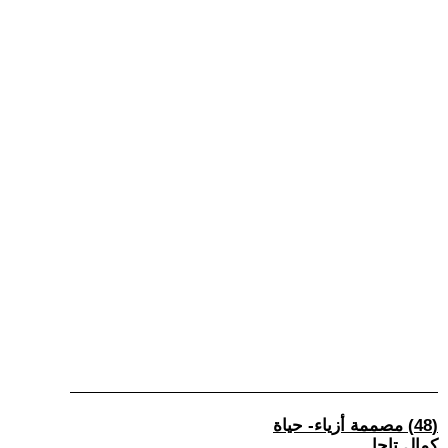
(48) مصممة أزياء- حياة
كمال تاجا