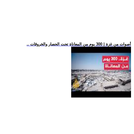
.. أصوات من غزة | 300 يوم من المعاناة تحت الحصار والخروقات