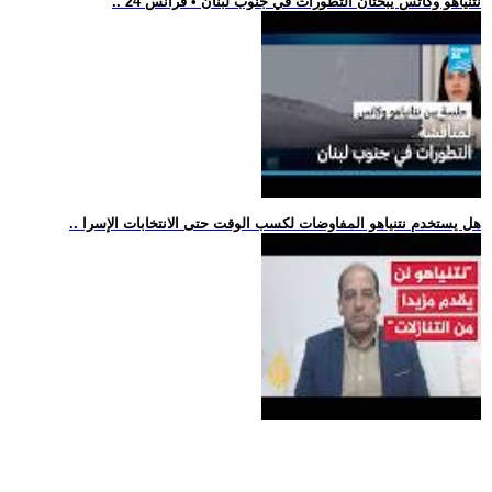
.. نتنياهو وكاتس يبحثان التطورات في جنوب لبنان • فرانس 24
.. هل يستخدم نتنياهو المفاوضات لكسب الوقت حتى الانتخابات الإسرا