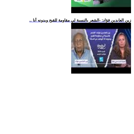
.. زين العابدين فؤاد: -الشعر بالنسبة لي مقاومة للقبح وبدونه أنا