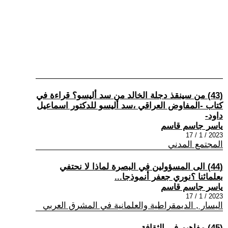
(43) من سينقذ دجلة الخالد من سد أليسو؟ قراءة في
كتاب -المفاوض العراقي ،سد أليسو للدكتور اسماعيل
داود-
ياسر جاسم قاسم
2023 / 1 / 17
المجتمع المدني
(44) الى المسؤولين في البصرة لماذا لا نحتفي
بعلمائنا ؟نوري جعفر أنموذجا...
ياسر جاسم قاسم
2023 / 1 / 17
اليسار , الديمقراطية والعلمانية في المشرق العربي
(45) مفاهيم في الثقافة