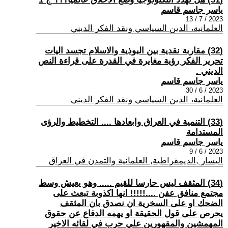
ياسر جاسم قاسم
2023 / 7 / 13
العلمانية، الدين السياسي ونقد الفكر الديني
(32) مقاربة نقدية بين البوذية والاسلام تجسد اليات
تحرير الفكر رؤية مغايرة في القدرة على قراءة النص
الديني .
ياسر جاسم قاسم
2023 / 6 / 30
العلمانية، الدين السياسي ونقد الفكر الديني
(33) التنمية في العراق وابعادها .... التخطيط والرؤى
المستدامة
ياسر جاسم قاسم
2023 / 6 / 9
اليسار ,الديمقراطية, العلمانية والتمدن في العراق
(34) المثقف ليس حارسا للقيم ..... وهو يعيش وسط
مجتمع منافق عفن ....!!!!! انها اكذوبة تبعث على
الضحك او على السخرية ان نصدق بان المثقف
يحرص على قول الحقيقة او يهمه الدفاع عن حقوق
المهمشين والمقهورين علي حرب في لقائه الاخير