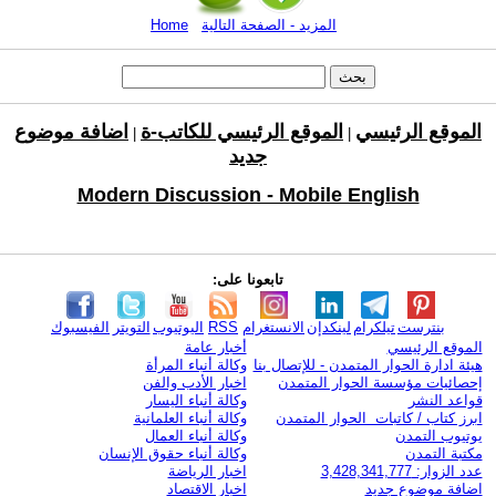
المزيد - الصفحة التالية
Home
الموقع الرئيسي
الموقع الرئيسي للكاتب-ة
اضافة موضوع
|
|
جديد
Modern Discussion - Mobile English
تابعونا على:
بنترست
تيلكرام
لينكدإن
الانستغرام
RSS
اليوتيوب
التويتر
الفيسبوك
الموقع الرئيسي
أخبار عامة
هيئة ادارة الحوار المتمدن - للإتصال بنا
وكالة أنباء المرأة
إحصائيات مؤسسة الحوار المتمدن
اخبار الأدب والفن
قواعد النشر
وكالة أنباء اليسار
ابرز كتاب / كاتبات الحوار المتمدن
وكالة أنباء العلمانية
يوتيوب التمدن
وكالة أنباء العمال
مكتبة التمدن
وكالة أنباء حقوق الإنسان
عدد الزوار: 3,428,341,777
اخبار الرياضة
اضافة موضوع جديد
اخبار الاقتصاد