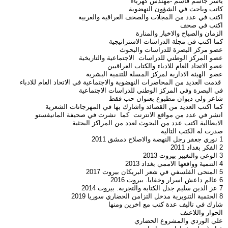
ياسر جاسم قاسم -مهندس كهرباء
كاتب وباحث في الشؤون النهضوية
اكتب في عدد من المجلات والصحف العراقية والعربية
اكتب في صحف
الزمان والصباح والاخبار والمنارة
كما اكتب في مجلة الدراسات الاستراتيجية
عضو مركز البصرة للدراسات والبحوث
عضو المركز الوطني للدراسات الاجتماعية والتاريخية
عضو الاتحاد العام للادباء والكتاب العراقيين
عضو الهيئة الادارية لمركز المسلة للتنمية البشرية
قدمت العديد من المحاضرات النهضوية والاجتماعية في الاتحاد العام للادباء
في البصرة وفي المركز الوطني للدراسات الاجتماعية
شاعر ولي ديوان مطبوع بعنوان حب فقط
كما اكتب العديد من القصائد واشارك بها في المهرجانات الشعرية
انشر في عدد من مواقع الانترنت كما نشرت في صحيفة المانيفستو
الايطالية اكتب عدد من البحوث لعدد من المراكز البحثية
صدرت له الكتب التالية
1 نوري جعفر رجل النهضة والاصلاح دمشق 2011
2 الفكر بغداد 2011
3 الوعي والتغيير بيروت 2013
4 التنمية وواقعها الاممي بغداد 2013
5 المنحى الفلسفي في شعر البريكان بيروت 2017
6 عالم داعش اسرار وخفايا. بيروت 2016
7 عز الدين سليم جدل الكتابة والتجربة. بيروت 2014
8 الحتمية التنويرية مدخل التزامن الحضاري سوريا 2019
شارك في تاليف عدة كتب مع اخرين ومنها
الحوار واللاعنف
علي الوردي والمشروع الحضاري