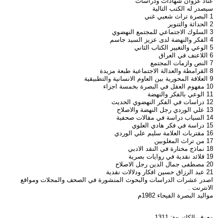
عناد غزوان شهادات ودراسات
سيصدر له الكتب التالية
1 البصرة تراث شعبي غني
2 الحداثة والتنوير
3 السلوك الاجتماعي للمجتمع النهضوي
4 الفكر والنهضة لدى عزيز السيد جاسم
5 الوعي والتغيير الكتاب الثاني
6 اللاعنف في العراق
7 النص وازمات المجتمع
8 القرامطة والعدالة الاجتماعية طبعة مزيدة
9 العلاقة المحورية بين العاوم الانسانية والتطبيقية
10 مفهوم العقل في البصرة بخمسة اجزاء
11 الوعي بالفكر والنهضة
12 دراسات في الفكر النهضوي الحديث
13 علي الوردي رجل النهضة والاصلاح
14 السياب دراسة في مقالات صحفية
15 دراسة في فكر هادي العلوي
16 مقتربات العلامة سليم علي الوردي
17 من تراث المغلوبين
18 نماذج مختارة في النقد الادبي
19 قلائد نقدية في روايات بصرية
20 مصطفى جمال الدين رجل الاصلاح
21 عبد الرزاق حسين افكار ودلالات نقدية
اصدر عشرات الدراسات والبحوث المنشورة في الصحف والمجلات ومواقع
الانترنت .
مواليد البصرة الفيحاء 1982م
معرف الكاتب-ة: 1311