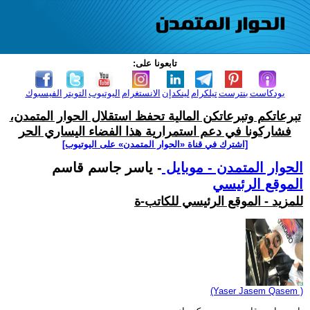
تابعونا على:
بودكاست
بنترست
تيلكرام
لينكدإن
الانستغرام
اليوتيوب
التويتر
الفيسبوك
تبرعاتكم وتبرعاتكن المالية تحفظ استقلال الحوار المتمدن،
فشاركونا في دعم استمرارية هذا الفضاء اليساري الحر
[اشترك في قناة ‫«الحوار المتمدن» على اليوتيوب]
الحوار المتمدن - موبايل
- ياسر جاسم قاسم
الموقع الرئيسي
للمزيد - الموقع الرئيسي للكاتب-ة
(Yaser Jasem Qasem )