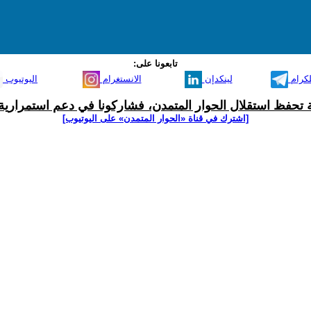
تابعونا على:
لكرام
لينكدإن
الانستغرام
اليوتيوب
ية تحفظ استقلال الحوار المتمدن، فشاركونا في دعم استمرارية 
[اشترك في قناة ‫«الحوار المتمدن» على اليوتيوب]