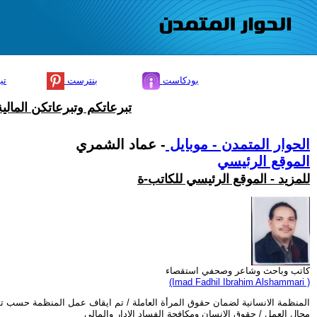
بودكاست
بنترست
تي
تبرعاتكم وتبرعاتكن المال
الحوار المتمدن - موبايل
- عماد الشمري
الموقع الرئيسي
للمزيد - الموقع الرئيسي للكاتب-ة
كاتب وباحث وشاعر وصحفي استقصاء
(Imad Fadhil Ibrahim Alshammari )
المنظمة الانسانية لضمان حقوق المرأة العاملة / تم ايقاف عمل المنظمة حسب ت
مجال العمل / حقوق الانسان ومكافحة الفساد الادار والمالي