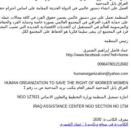
العراق بابل المدحتية
العمل على انشاء دستور عالمي في الدولة الحديثة المقامة على اساس احترام حقو
المنظمة تعمل على سن دستور عالمي يضمن حقوق الفرد في كافة مجالات عمله وحياته 
على حماية الفرد العراقي في المجتمع العالمي بصورة خاصة وحماية الفرد والحفا
والمرسومة للعالم في المستقبل ان التحديات الاقتصادية الجديدة التي تصيب المجت
فرد في المجتمع ان يبقى سليما فكريا هو الحفاظ على المجتمع ككل
رئيس المنظمة
عماد فاضل إبراهيم الشمري
http://www.facebook.com/?ref=home
009647801212692
humanorganization@yahoo.com
HUMAN ORGANIZATION TO SAVE THE RIGHT OF WORKER WOMEN
العراق بابل المدحتية المقر العام مكتب بريد المدحتية ص ب رقم 1
اجازة تسجيل المنظمة وزارة التخطيط والتعاون الانمائي NGO 1Z7621
IRAQ ASSISTANCE CENTER NGO SECTION NO 1734
معرف الكاتب-ة: 1630
الكاتب-ة في موقع ويكيبيديا : عماد الشمري