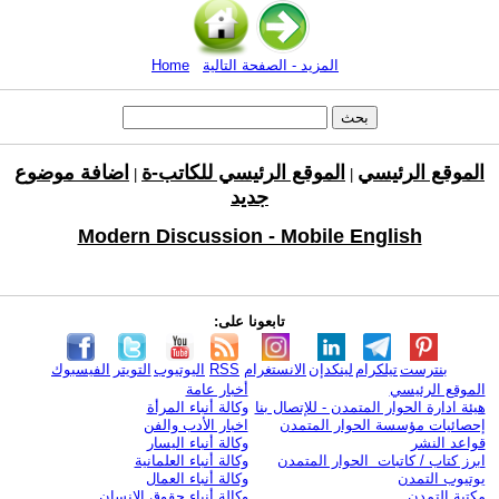
المزيد - الصفحة التالية
Home
الموقع الرئيسي
الموقع الرئيسي للكاتب-ة
اضافة موضوع
|
|
جديد
Modern Discussion - Mobile English
تابعونا على:
بنترست
تيلكرام
لينكدإن
الانستغرام
RSS
اليوتيوب
التويتر
الفيسبوك
الموقع الرئيسي
أخبار عامة
هيئة ادارة الحوار المتمدن - للإتصال بنا
وكالة أنباء المرأة
إحصائيات مؤسسة الحوار المتمدن
اخبار الأدب والفن
قواعد النشر
وكالة أنباء اليسار
ابرز كتاب / كاتبات الحوار المتمدن
وكالة أنباء العلمانية
يوتيوب التمدن
وكالة أنباء العمال
مكتبة التمدن
وكالة أنباء حقوق الإنسان