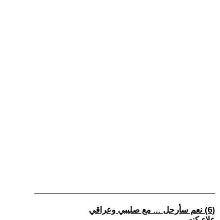
(6) نعم سأرحل ... مع صليبي وعراقي
علاء كنه