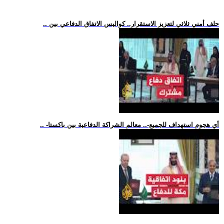
.. حلف أمني ثلاثي لتعزيز الاستقرار.. كواليس الاتفاق الدفاعي بين
.. -أي هجوم استهداف للجميع-.. معالم الشراكة الدفاعية بين باكستا