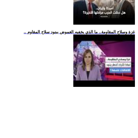
.. غزة وسلاح المقاومة.. ما الذي يخفيه الغموض ببنود سلاح المقاوم