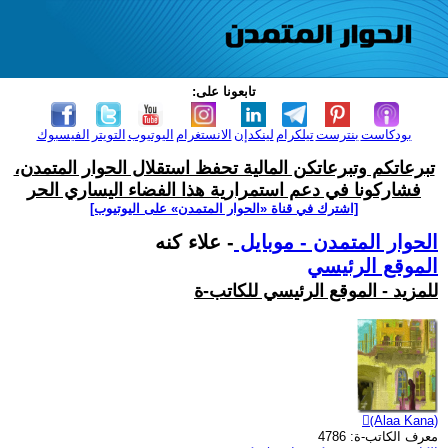
تابعونا على:
بودكاست
بنترست
تيلكرام
لينكدإن
الانستغرام
اليوتيوب
التويتر
الفيسبوك
تبرعاتكم وتبرعاتكن المالية تحفظ استقلال الحوار المتمدن،
فشاركونا في دعم استمرارية هذا الفضاء اليساري الحر
[اشترك في قناة ‫«الحوار المتمدن» على اليوتيوب]
الحوار المتمدن - موبايل
- علاء كنه
الموقع الرئيسي
للمزيد - الموقع الرئيسي للكاتب-ة
(ِAlaa Kana)
معرف الكاتب-ة: 4786