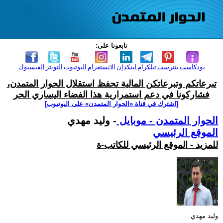
تابعونا على:
بودكاست
بنترست
تيلكرام
لينكدإن
الانستغرام
اليوتيوب
التويتر
الفيسبوك
تبرعاتكم وتبرعاتكن المالية تحفظ استقلال الحوار المتمدن،
فشاركونا في دعم استمرارية هذا الفضاء اليساري الحر
[اشترك في قناة ‫«الحوار المتمدن» على اليوتيوب]
الحوار المتمدن - موبايل
- وليد مهدي
الموقع الرئيسي
للمزيد - الموقع الرئيسي للكاتب-ة
وليد مهدي