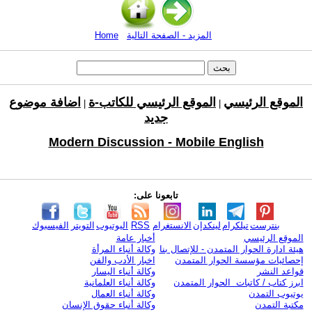
المزيد - الصفحة التالية
Home
الموقع الرئيسي
الموقع الرئيسي للكاتب-ة
اضافة موضوع
|
|
جديد
Modern Discussion - Mobile English
تابعونا على:
بنترست
تيلكرام
لينكدإن
الانستغرام
RSS
اليوتيوب
التويتر
الفيسبوك
الموقع الرئيسي
أخبار عامة
هيئة ادارة الحوار المتمدن - للإتصال بنا
وكالة أنباء المرأة
إحصائيات مؤسسة الحوار المتمدن
اخبار الأدب والفن
قواعد النشر
وكالة أنباء اليسار
ابرز كتاب / كاتبات الحوار المتمدن
وكالة أنباء العلمانية
يوتيوب التمدن
وكالة أنباء العمال
مكتبة التمدن
وكالة أنباء حقوق الإنسان