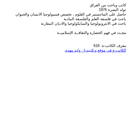
كاتب وباحث من العراق
تولد البصرة 1976
حاصل على الماجستير في العلوم ، تخصص فسيولوجيا الانسان والحيوان
باحث في فلسفة العلم والفلسفة المادية
باحث في الانثروبولوجيا والسايكولوجيا والاديان المقارنة
مجـدد في فهم الحضارة والثقافــة الإسلاميــة
معرف الكاتب-ة: 616
الكاتب-ة في موقع ويكيبيديا : وليد مهدي