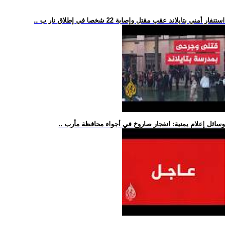
.. استنفار أمني بتايلاند عقب مقتل وإصابة 22 شخصا في إطلاق نار ب
.. وسائل إعلام يمنية: انفجار صاروخ في أجواء محافظة مأرب