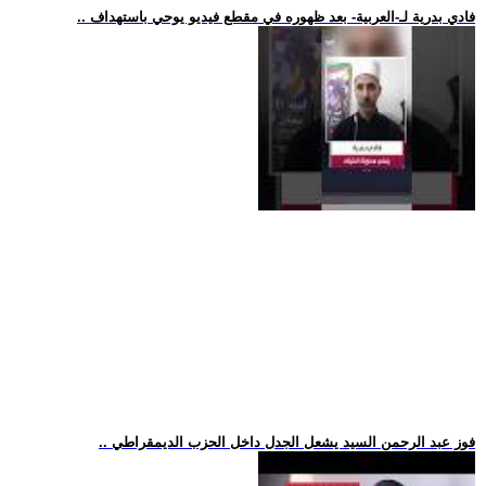
.. فادي بدرية لـ-العربية- بعد ظهوره في مقطع فيديو يوحي باستهداف
.. فوز عبد الرحمن السيد يشعل الجدل داخل الحزب الديمقراطي