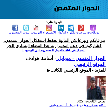
تابعونا على:
بودكاست
بنترست
تيلكرام
لينكدإن
الانستغرام
اليوتيوب
التويتر
الفيسبوك
تبرعاتكم وتبرعاتكن المالية تحفظ استقلال الحوار المتمدن،
فشاركونا في دعم استمرارية هذا الفضاء اليساري الحر
[اشترك في قناة ‫«الحوار المتمدن» على اليوتيوب]
الحوار المتمدن - موبايل
- أسامة هوادف
الموقع الرئيسي
للمزيد - الموقع الرئيسي للكاتب-ة
معرف الكاتب-ة: 8027
الكاتب-ة في موقع ويكيبيديا : أسامة هوادف